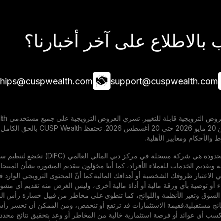
بالاطلاع على آخر أخبارنا؟
ships@cuspwealth.com
support@cuspwealth.com
المخصصة خلال الفترة من 20
والأحكام ومعايير الأهلية.
شركة Cusp Wealth المحدودة هي شر
ية وتقديم الخدمات للعملاء الأفراد، كما أننا مخوّلون بتقديم المشورة بشأن المنتج
ء أو توصية بأي ورقة مالية أو أداة مالية أخرى، وليس الغرض منه تقديم أي مشورة ا
 السوق وتغير الأنظمة واللوائح، كما تنطوي على مخاطر من قبيل خسارة رأس المال و
ان لكسب أي عوائد أو فرصة استثمارية خالية من المخاطر أو وعد بتحقيق نتائج محد