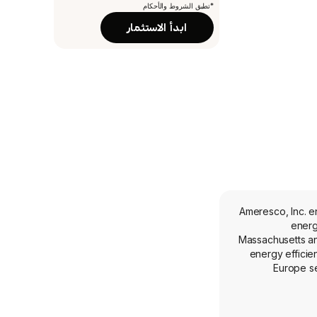
*تطبق الشروط والأحكام
ابدأ الاستثمار
Ameresco, Inc. en
energ
Massachusetts an
energy efficie
Europe se
operation of a f
Its Alternat
owns and opera