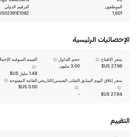
nd the sale of solar photovoltaic energy products and systems.
الموظفون
الترقيم الدولي
US02361E1082
1,601
الإحصائيات الرئيسية
سعر الافتتاح
حجم التداول
القيمة السوقية الإجمال
27.96 US$
3.00 مليون
1.48 مليار US$
سعر إغلاق اليوم السابق
التقلب الضمني/التاريخي
الفائدة المفتوحة
0.00 US$
-
27.94 US$
التقييم