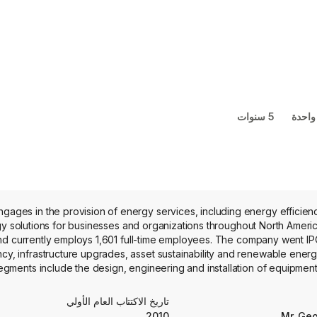
واحدة
5 سنوات
gages in the provision of energy services, including energy efficienc
y solutions for businesses and organizations throughout North Amer
d currently employs 1,601 full-time employees. The company went IP
ncy, infrastructure upgrades, asset sustainability and renewable energ
gments include the design, engineering and installation of equipment
acility's energy infrastructure, renewable energy solutions and servi
ive Fuels segment sells electricity and processed renewable natural ga
تاريخ الاكتتاب العام الأولي
tes and provides operations and maintenance services for customer o
2010
Mr. Geo