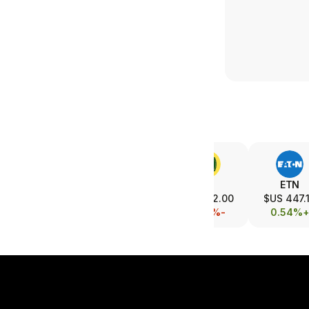
LMT
UBER
DE
ETN
576.69 US$
67.84 US$
612.00 US$
447.16 
-1.95%
-5.93%
-0.87%
+0.54%