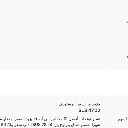
ة
ر
متوسط ​​السعر المستهدف
47.02 US$
السهم
تشير توقعات أفضل 13 محللين إلى أنه
قد يزيد السعر بمقدار 83.26‎%‎
شهرًا, ضمن نطاق يتراوح بين ‏28.28 US$ لأدنى سعر و‏86.23 US$ لأعلى سعر