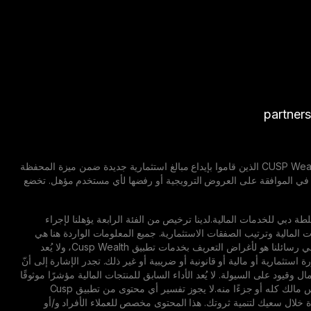
partner
إشعار إخلاء مسؤولية: العروض الترويجية قابلة للتغيير. تسري العروض الترويجية على جميع مستخدمي CUSP Wealth الذين قاموا بإيداع مبالغ استثمارية جديدة ضمن ميزة المحفظة
 مايو 2026 حتى 20 أغسطس 2026. تحتفظ CUSP Wealth بالحق الكامل في الموافقة على العروض الترويجية أو رفضها لأي مستخدم مؤهل. تخضع
كة مسجلة في مركز دبي المالي العالمي (DIFC) تخضع لتنظيم سلطة دبي للخدمات المالية.لدينا ترخيص من الفئة الرابعة يؤهلنا لإجراء
ات المالية وترتيب الصفقات الاستثمارية. جميع المعلومات الواردة هنا هي
معلومات عامة ولا تأخذ في الاعتبار ظروفك الشخصية أو أهدافك المالية.كما أنّ المحتوى الترويجي الوارد في رسائلنا هو لأغراض التعريف بخدمات تطبيق Cusp Wealth، ولا يُعد
ستثمارية أو مالية أو قانونية أو ضريبية أو غير ذلك. تجدر الإشارة إلى أنّ
قيود على السيولة. لا يُعد الأداء السابق للمنتجات المالية مؤشرًا موثوقًا
لما يمكن أن تحققه من نتائج مستقبلية.فقيمة الاستثمارات قد ترتفع أو تنخفض، ومن الممكن أن تخسر رأس مالك كله أو جزءًا منه.لا يجوز تفسير أي محتوى من تطبيق Cusp
دة خلال سعيك لتنمية ثروتك. هذا المحتوى مخصص للعملاء الأفراد و/أو