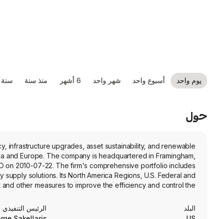
يوم واحد
أسبوع واحد
شهر واحد
6 أشهر
منذ سنة
سنة 
حول
y, infrastructure upgrades, asset sustainability, and renewable
ica and Europe. The company is headquartered in Framingham,
O on 2010-07-22. The firm's comprehensive portfolio includes
y supply solutions. Its North America Regions, U.S. Federal and
 and other measures to improve the efficiency and control the
ces and the development and construction of small-scale plants.
s (RNG) derived from biomethane from small-scale plants that it
البلد
الرئيس التنفيذي
wned small-scale plants. The firm's All Other segment offers
rge Sakellaris
US