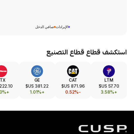
الإيرادات
صافي الدخل
استكشف قطاع
قطاع التصنيع
TX
GE
CAT
LTM
222.10 US$
381.22 US$
871.96 US$
57.70 US$
+1.80%
+1.01%
-0.52%
+3.58%