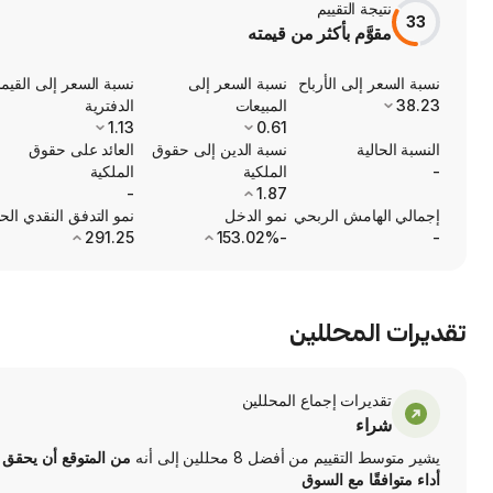
نتيجة التقييم
33
مقوَّم بأكثر من قيمته
نسبة السعر إلى الأرباح
نسبة السعر إلى
نسبة السعر إلى القيم
38.23
المبيعات
الدفترية
1.13
0.61
النسبة الحالية
نسبة الدين إلى حقوق
العائد على حقوق
-
الملكية
الملكية
-
1.87
إجمالي الهامش الربحي
نمو الدخل
نمو التدفق النقدي الح
291.25
-153.02%
-
تقديرات المحللين
تقديرات إجماع المحللين
شراء
يشير متوسط التقييم من أفضل 8 محللين إلى أنه
من المتوقع أن يحقق 
أداء متوافقًا مع السوق