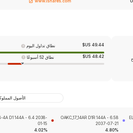
www.ishares.com
U
49.44 US$
نطاق تداول اليوم
48.42 US$
نطاق 52 أسبوعًا
ح
الأصول المملوك
4A D1 144A - 6.4 2038-
OAKC_17_14AR D1R 144A - 6.58
E
01-15
2037-07-21
4.02%
4.80%