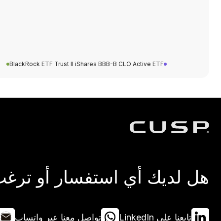
BlackRock ETF Trust II iShares BBB-B CLO Active ETF
هل لديك أي استفسار أو ترغب 
تابعنا على LinkedIn
تواصل معنا عبر واتساب