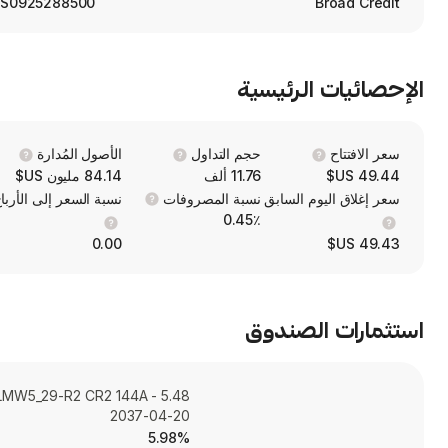
S0925288500
Broad Credit
الإحصائيات الرئيسية
سعر الافتتاح
حجم التداول
الأصول المُدارة
49.44 US$
11.76 ألف
84.14 مليون US$
سعر إغلاق اليوم السابق
نسبة المصروفات
نسبة السعر إلى الأربا
0.45٪
0.00
49.43 US$
استثمارات الصندوق
LMW5_29-R2 CR2 144A - 5.48
2037-04-20
5.98%