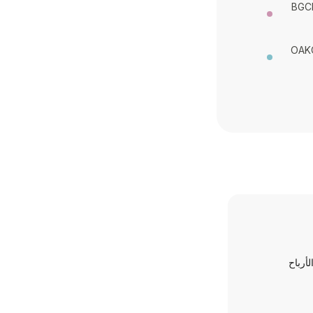
BGCL
OAKC
لأرباح