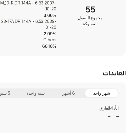
M_10-R DR 144A - 6.83 2037-
55
10-20
3.66%
مجموع الأصول
23-17A DR 144A - 6.53 2039-
المملوكة
01-20
2.99%
Others
66.10%
العائدات
شهر واحد
6 أشهر
سنة واحدة
5 سنوات
الأداء
الفارق
_
_