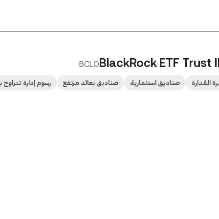
BlackRock ETF Trust I
BCLO
 المُدارة
صناديق استثمارية
صناديق بعائد مرتفع
رسوم إدارة تتراوح بين 0.5% 