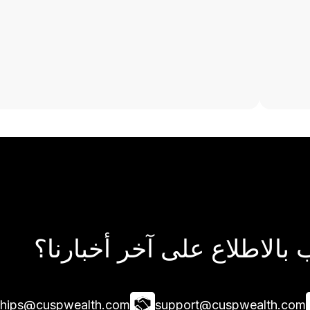
بالاطلاع على آخر أخبارنا؟
ships@cuspwealth.com
support@cuspwealth.com