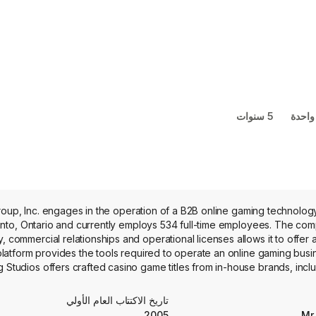
واحدة
5 سنوات
oup, Inc. engages in the operation of a B2B online gaming technolog
onto, Ontario and currently employs 534 full-time employees. The com
, commercial relationships and operational licenses allows it to offer
 platform provides the tools required to operate an online gaming bus
g Studios offers crafted casino game titles from in-house brands, incl
tent portfolio is complemented by a selection of titles from carefull
on Bragg’s remote games server technology are distributed via the B
تاريخ الاكتتاب العام الأولي
2005
Mr