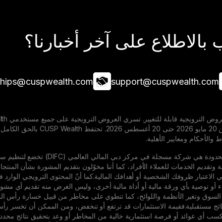
بالاطلاع على آخر أخبارنا؟
ships@cuspwealth.com
support@cuspwealth.com
المخصصة خلال الفترة من 20
والأحكام ومعايير الأهلية.
شركة Cusp Wealth المحدودة هي شر
ية وتقديم الخدمات للعملاء الأفراد، كما أننا مخوّلون بتقديم المشورة بشأن المنتج
ء أو توصية بأي ورقة مالية أو أداة مالية أخرى، وليس الغرض منه تقديم أي مشورة ا
 السوق وتغير الأنظمة واللوائح، كما تنطوي على مخاطر من قبيل خسارة رأس المال و
ان لكسب أي عوائد أو فرصة استثمارية خالية من المخاطر أو وعد بتحقيق نتائج محد