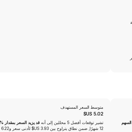
ة
ر
متوسط ​​السعر المستهدف
5.02 US$
السهم
تشير توقعات أفضل 5 محللين إلى أنه
قد يزيد السعر بمقدار 204.41‎%‎
12 شهرًا, ضمن نطاق يتراوح بين ‏3.93 US$ لأدنى سعر و‏6.22 US$ لأعلى سعر