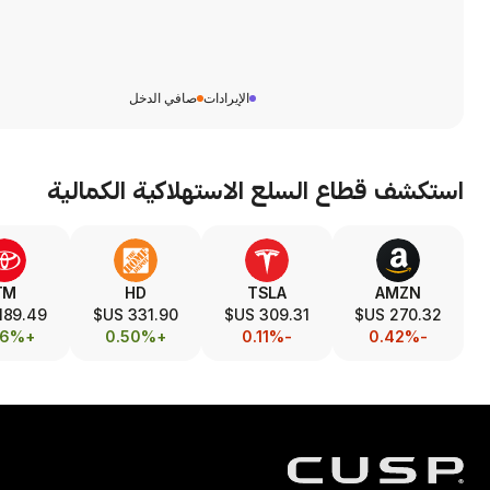
الإيرادات
صافي الدخل
استكشف قطاع
السلع الاستهلاكية الكمالية
TM
HD
TSLA
AMZN
189.49 US$
331.90 US$
309.31 US$
270.32 US$
+0.26%
+0.50%
-0.11%
-0.42%