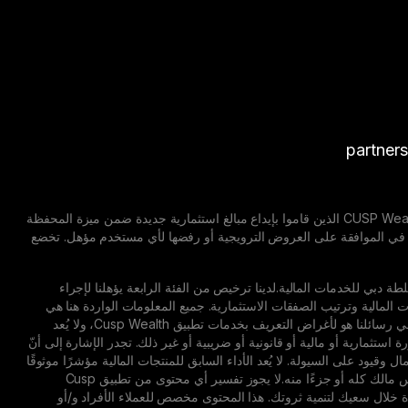
partner
إشعار إخلاء مسؤولية: العروض الترويجية قابلة للتغيير. تسري العروض الترويجية على جميع مستخدمي CUSP Wealth الذين قاموا بإيداع مبالغ استثمارية جديدة ضمن ميزة المحفظة
 مايو 2026 حتى 20 أغسطس 2026. تحتفظ CUSP Wealth بالحق الكامل في الموافقة على العروض الترويجية أو رفضها لأي مستخدم مؤهل. تخضع
كة مسجلة في مركز دبي المالي العالمي (DIFC) تخضع لتنظيم سلطة دبي للخدمات المالية.لدينا ترخيص من الفئة الرابعة يؤهلنا لإجراء
ات المالية وترتيب الصفقات الاستثمارية. جميع المعلومات الواردة هنا هي
معلومات عامة ولا تأخذ في الاعتبار ظروفك الشخصية أو أهدافك المالية.كما أنّ المحتوى الترويجي الوارد في رسائلنا هو لأغراض التعريف بخدمات تطبيق Cusp Wealth، ولا يُعد
ستثمارية أو مالية أو قانونية أو ضريبية أو غير ذلك. تجدر الإشارة إلى أنّ
قيود على السيولة. لا يُعد الأداء السابق للمنتجات المالية مؤشرًا موثوقًا
لما يمكن أن تحققه من نتائج مستقبلية.فقيمة الاستثمارات قد ترتفع أو تنخفض، ومن الممكن أن تخسر رأس مالك كله أو جزءًا منه.لا يجوز تفسير أي محتوى من تطبيق Cusp
دة خلال سعيك لتنمية ثروتك. هذا المحتوى مخصص للعملاء الأفراد و/أو