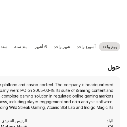
يوم واحد
أسبوع واحد
شهر واحد
6 أشهر
منذ سنة
سنة 
حول
y platform and casino content. The company is headquartered
pany went IPO on 2005-03-18. Its suite of iGaming content and
 a complete gaming solution in regulated online gaming markets
iness, including player engagement and data analysis software.
uding Wild Streak Gaming, Atomic Slot Lab and Indigo Magic. Its
y selected studio partners under the Powered By Bragg program.
ragg HUB content delivery platform and are available to Bragg
البلد
الرئيس التنفيذي
customers.
. Matevz Mazij
CA