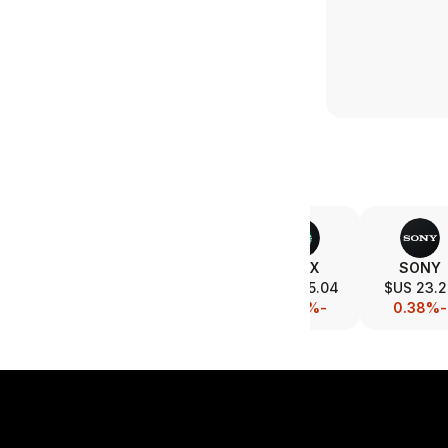
MAR
LOW
SBUX
SONY
374.58 US$
207.93 US$
105.04 US$
23.28 U
-0.17%
+0.06%
-0.24%
-0.38%