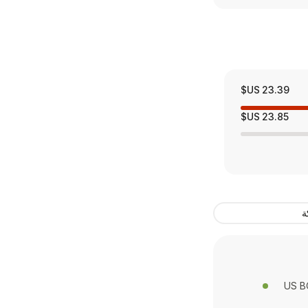
23.39 US$
23.85 US$
ة
US B