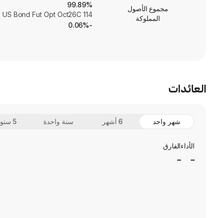
99.89%
مجموع الأصول
US Bond Fut Opt Oct26C 114
المملوكة
-0.06%
العائدات
شهر واحد
6 أشهر
سنة واحدة
5 سنوات
الأداء
الفارق
_
_