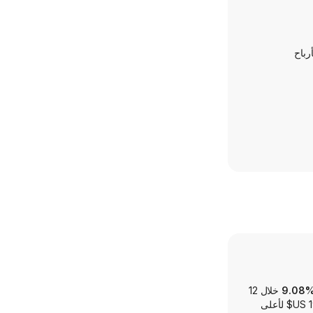
رباح
خلال 12
شهرًا, ضمن نطاق يتراوح بين ‏120.19 US$ لأدنى سعر و‏197.40 US$ لأعلى