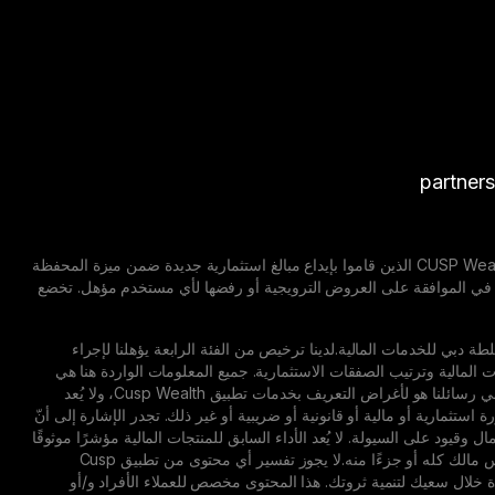
partner
إشعار إخلاء مسؤولية: العروض الترويجية قابلة للتغيير. تسري العروض الترويجية على جميع مستخدمي CUSP Wealth الذين قاموا بإيداع مبالغ استثمارية جديدة ضمن ميزة المحفظة
 مايو 2026 حتى 20 أغسطس 2026. تحتفظ CUSP Wealth بالحق الكامل في الموافقة على العروض الترويجية أو رفضها لأي مستخدم مؤهل. تخضع
كة مسجلة في مركز دبي المالي العالمي (DIFC) تخضع لتنظيم سلطة دبي للخدمات المالية.لدينا ترخيص من الفئة الرابعة يؤهلنا لإجراء
ات المالية وترتيب الصفقات الاستثمارية. جميع المعلومات الواردة هنا هي
معلومات عامة ولا تأخذ في الاعتبار ظروفك الشخصية أو أهدافك المالية.كما أنّ المحتوى الترويجي الوارد في رسائلنا هو لأغراض التعريف بخدمات تطبيق Cusp Wealth، ولا يُعد
ستثمارية أو مالية أو قانونية أو ضريبية أو غير ذلك. تجدر الإشارة إلى أنّ
قيود على السيولة. لا يُعد الأداء السابق للمنتجات المالية مؤشرًا موثوقًا
لما يمكن أن تحققه من نتائج مستقبلية.فقيمة الاستثمارات قد ترتفع أو تنخفض، ومن الممكن أن تخسر رأس مالك كله أو جزءًا منه.لا يجوز تفسير أي محتوى من تطبيق Cusp
دة خلال سعيك لتنمية ثروتك. هذا المحتوى مخصص للعملاء الأفراد و/أو