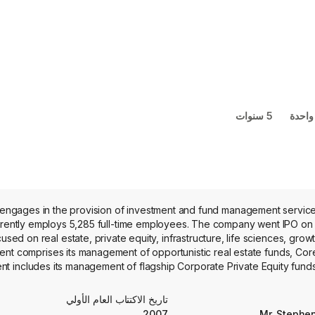
واحدة
5 سنوات
. engages in the provision of investment and fund management servi
rently employs 5,285 full-time employees. The company went IPO on 
used on real estate, private equity, infrastructure, life sciences, grow
nt comprises its management of opportunistic real estate funds, Core+ 
nt includes its management of flagship Corporate Private Equity fund
ate equity funds, an investment platform, and others. Its Credit & Ins
nto three overarching strategies: private corporate credit, liquid corpo
تاريخ الاكتتاب العام الأولي
ng segment is organized into four investment platforms: Absolute Retu
2007
Mr. Steph