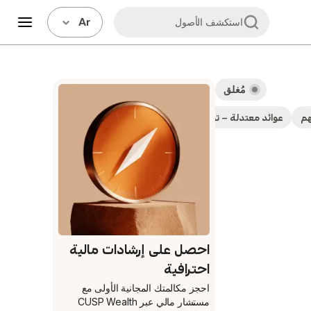
Ar
استكشف الأصول
مُغلق
هم
عوائد معتدلة – توزيعات أرباح تتراوح بين 2-5%
أسهم توزيعات الأرباح
احصل على إرشادات مالية
احترافية
احجز مكالمتك المجانية الأولى
مع
مستشار مالي عبر CUSP Wealth