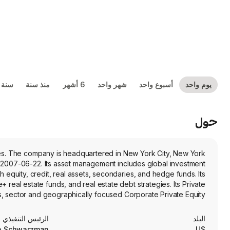
يوم واحد
أسبوع واحد
شهر واحد
6 أشهر
منذ سنة
سنة 
حول
ces. The company is headquartered in New York City, New York
2007-06-22. Its asset management includes global investment
th equity, credit, real assets, secondaries, and hedge funds. Its
real estate funds, and real estate debt strategies. Its Private
s, sector and geographically focused Corporate Private Equity
urance segment consists of Blackstone Credit & Insurance, which
rate credit and infrastructure and asset-based credit. Its Multi-
البلد
الرئيس التنفيذي
rn, Multi-Strategy, Total Portfolio Management, and Public Real
en Schwarzman
US