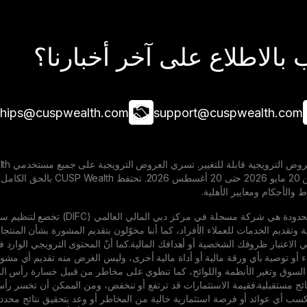
بالاطلاع على آخر أخبارنا؟
ships@cuspwealth.com
support@cuspwealth.com
المخصصة خلال الفترة من 20
والأحكام ومعايير الأهلية.
شركة Cusp Wealth المحدودة هي شر
ية وتقديم الخدمات للعملاء الأفراد، كما أننا مخوّلون بتقديم المشورة بشأن المنتج
ء أو توصية بأي ورقة مالية أو أداة مالية أخرى، وليس الغرض منه تقديم أي مشورة ا
 السوق وتغير الأنظمة واللوائح، كما تنطوي على مخاطر من قبيل خسارة رأس المال و
ان لكسب أي عوائد أو فرصة استثمارية خالية من المخاطر أو وعد بتحقيق نتائج محد