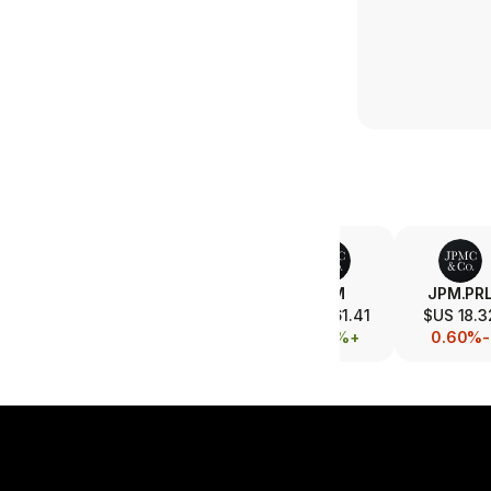
MA
V
JPM
JPM.PR
572.16 US$
368.84 US$
361.41 US$
18.32 U
+0.19%
-0.20%
+0.95%
-0.60%