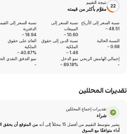
نتيجة التقييم
22
مقوَّم بأكثر من قيمته
نسبة السعر إلى الأرباح
نسبة السعر إلى
نسبة السعر إلى القيم
48.51
المبيعات
الدفترية
18.94
10.60
النسبة الحالية
نسبة الدين إلى حقوق
العائد على حقوق
0.68
الملكية
الملكية
40.87%
1.46
إجمالي الهامش الربحي
نمو الدخل
نمو التدفق النقدي الح
-
89.18%
-
تقديرات المحللين
تقديرات إجماع المحللين
شراء
يشير متوسط التقييم من أفضل 15 محللاً إلى أنه
من المتوقع أن يحقق ا
أداء متوافقًا مع السوق