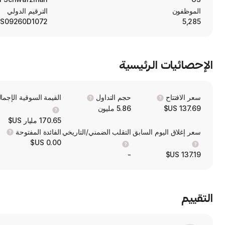
Assets.
الموظفون
الترقيم الدولي
S09260D1072
5,285
الإحصائيات الرئيسية
سعر الافتتاح
حجم التداول
القيمة السوقية الإجمال
137.69 US$
5.86 مليون
170.65 مليار US$
سعر إغلاق اليوم السابق
التقلب الضمني/التاريخي
الفائدة المفتوحة
0.00 US$
-
137.19 US$
التقييم