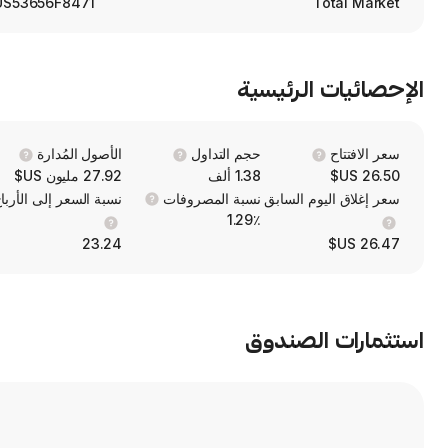
US53656F8471
Total Market
الإحصائيات الرئيسية
سعر الافتتاح
حجم التداول
الأصول المُدارة
26.50 US$
1.38 ألف
27.92 مليون US$
سعر إغلاق اليوم السابق
نسبة المصروفات
نسبة السعر إلى الأربا
1.29٪
23.24
26.47 US$
استثمارات الصندوق