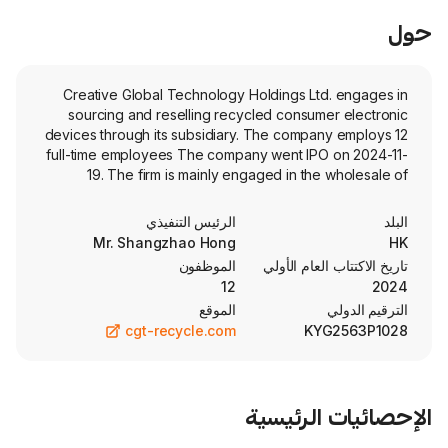
Creative Global Technology Holdings Ltd
sourcing and reselling recycled consume
devices through its subsidiary. The compan
full-time employees The company went IPO 
19. The firm is mainly engaged in the 
recycled and refurbished electronics. The 
engaged in online retail business. In 
الرئيس التنفيذي
Company is engaged in the provision of rent
Mr. Shangzhao Hong
The firm accepts a wide range of electronic
العام الأولي
الموظفون
recycling, computers and laptops, mobil
12
tablets and electronic
الموقع
cgt-recycle.com
KYG
الرئيسية