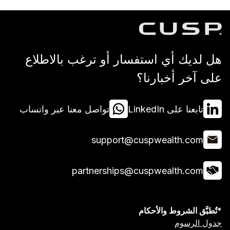
 استفسار أو ترغب بالاطلاع
بارنا؟
Lin
تواصل معنا عبر واتساب
support@cuspwea
partnerships@cuspwea
 والأحكام