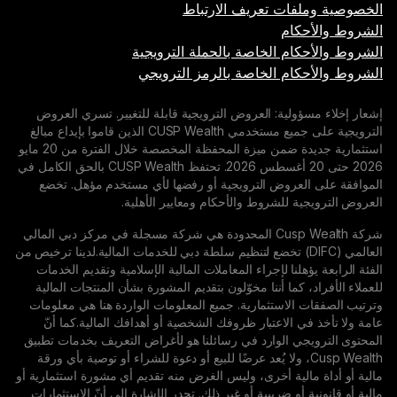
ت تعريف الارتباط
م
 الخاصة بالحملة الترويجية
م الخاصة بالرمز الترويجي
ية: العروض الترويجية قابلة للتغيير. تسري العروض
الترويجية على جميع مستخدمي CUSP Wealth الذين قاموا بإيداع مبالغ
استثمارية جديدة ضمن ميزة المحفظة المخصصة خلال الفترة من 20 مايو
2026 حتى 20 أغسطس 2026. تحتفظ CUSP Wealth بالحق الكامل في
روض الترويجية أو رفضها لأي مستخدم مؤهل. تخضع
للشروط والأحكام ومعايير الأهلية.
شركة Cusp Wealth المحدودة هي شركة مسجلة في مركز دبي المالي
لمي (DIFC) تخضع لتنظيم سلطة دبي للخدمات المالية.لدينا ترخيص من
نا لإجراء المعاملات المالية الإسلامية وتقديم الخدمات
ما أننا مخوّلون بتقديم المشورة بشأن المنتجات المالية
استثمارية. جميع المعلومات الواردة هنا هي معلومات
الاعتبار ظروفك الشخصية أو أهدافك المالية.كما أنّ
الوارد في رسائلنا هو لأغراض التعريف بخدمات تطبيق
Cusp We، ولا يُعد عرضًا للبيع أو دعوة للشراء أو توصية بأي ورقة
ية أخرى، وليس الغرض منه تقديم أي مشورة استثمارية أو
و ضريبية أو غير ذلك. تجدر الإشارة إلى أنّ الاستثمارات