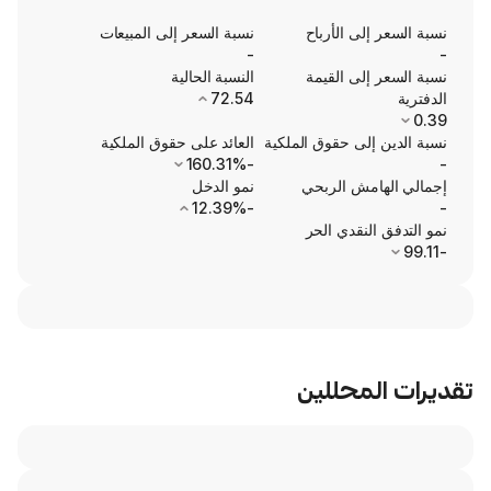
ى الأرباح
نسبة السعر إلى المبيعات
-
ى القيمة
النسبة الحالية
72.54
ى حقوق الملكية
العائد على حقوق الملكية
-160.31%
ش الربحي
نمو الدخل
-12.39%
نقدي الحر
محللين