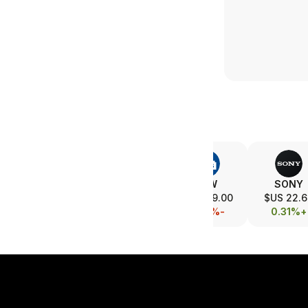
MELI
SBUX
LOW
SONY
1,833.00 US$
106.30 US$
219.00 US$
22.60 U
-3.33%
+0.33%
-0.43%
+0.31%