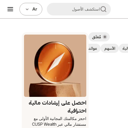
Ar
استكشف الأصول
مُغلق
لية
الأسهم
عوائد كبيرة – توزيعات أرباح مرتفعة تتراوح بين 5-10%
احصل على إرشادات مالية
احترافية
احجز مكالمتك المجانية الأولى
مع
مستشار مالي عبر CUSP Wealth