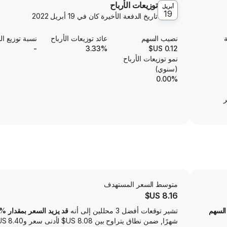
توزيعات الأرباح
أبريل
19
تاريخ الدفعة الأخيرة كان في
19 أبريل 2022
ة
نصيب السهم
عائد توزيعات الأرباح
نسبة توزيع الأ
-
3.33%
0.12 US$
نمو توزيعات الأرباح
(سنوي)
0.00%
ر
متوسط ​​السعر المستهدف
8.16 US$
السهم
تشير توقعات أفضل 3 محللين إلى أنه
قد يزيد السعر بمقدار 133.14‎%‎
شهرًا, ضمن نطاق يتراوح بين ‏8.08 US$ لأدنى سعر و‏8.40 US$ لأعلى سعر