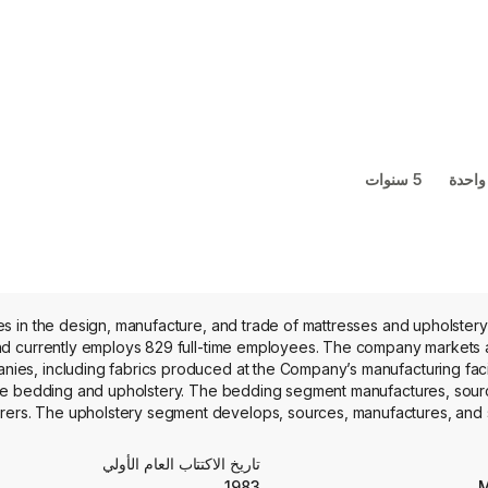
واحدة
5 سنوات
es in the design, manufacture, and trade of mattresses and upholster
loys 829 full-time employees. The company markets a variety of fabrics to its global customer base of bedding and
anies, including fabrics produced at the Company’s manufacturing facil
de bedding and upholstery. The bedding segment manufactures, sources
ers. The upholstery segment develops, sources, manufactures, and sell
manufacturers. Through its subsidiary, Read Window Products LLC, thi
abrics, including soft goods such as decorative top sheets, duvet c
تاريخ الاكتتاب العام الأولي
capabilitie
1983
M