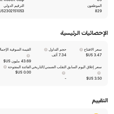
الموظفون
الترقيم الدولي
US2302151053
829
الإحصائيات الرئيسية
سعر الافتتاح
حجم التداول
القيمة السوقية الإجمال
3.47 US$
7.34 ألف
43.69 مليون US$
سعر إغلاق اليوم السابق
التقلب الضمني/التاريخي
الفائدة المفتوحة
0.00 US$
-
3.50 US$
التقييم