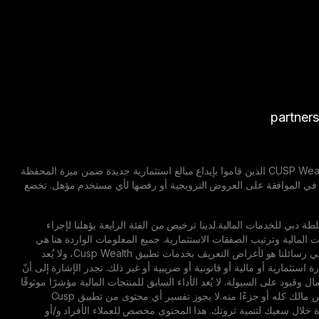
partner
إشعار إخلاء مسؤولية: العروض الترويجية قابلة للتغيير. تسري العروض الترويجية على جميع مستخدمي CUSP Wealth الذين قاموا بإيداع مبالغ استثمارية جديدة ضمن ميزة المحفظة
 مايو 2026 حتى 20 أغسطس 2026. تحتفظ CUSP Wealth بالحق الكامل في الموافقة على العروض الترويجية أو رفضها لأي مستخدم مؤهل. تخضع
كة مسجلة في مركز دبي المالي العالمي (DIFC) تخضع لتنظيم سلطة دبي للخدمات المالية.لدينا ترخيص من الفئة الرابعة يؤهلنا لإجراء
ات المالية وترتيب الصفقات الاستثمارية. جميع المعلومات الواردة هنا هي
معلومات عامة ولا تأخذ في الاعتبار ظروفك الشخصية أو أهدافك المالية.كما أنّ المحتوى الترويجي الوارد في رسائلنا هو لأغراض التعريف بخدمات تطبيق Cusp Wealth، ولا يُعد
ستثمارية أو مالية أو قانونية أو ضريبية أو غير ذلك. تجدر الإشارة إلى أنّ
قيود على السيولة. لا يُعد الأداء السابق للمنتجات المالية مؤشرًا موثوقًا
لما يمكن أن تحققه من نتائج مستقبلية.فقيمة الاستثمارات قد ترتفع أو تنخفض، ومن الممكن أن تخسر رأس مالك كله أو جزءًا منه.لا يجوز تفسير أي محتوى من تطبيق Cusp
دة خلال سعيك لتنمية ثروتك. هذا المحتوى مخصص للعملاء الأفراد و/أو