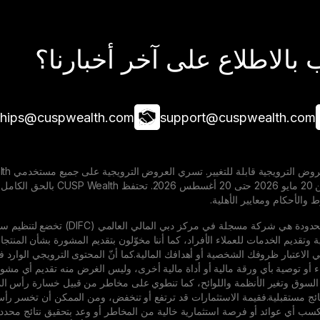
بالاطلاع على آخر أخبارنا؟
ships@cuspwealth.com
support@cuspwealth.com
المخصصة خلال الفترة من 20
والأحكام ومعايير الأهلية.
شركة Cusp Wealth المحدودة هي شر
ية وتقديم الخدمات للعملاء الأفراد، كما أننا مخوّلون بتقديم المشورة بشأن المنتج
ء أو توصية بأي ورقة مالية أو أداة مالية أخرى، وليس الغرض منه تقديم أي مشورة ا
 السوق وتغير الأنظمة واللوائح، كما تنطوي على مخاطر من قبيل خسارة رأس المال و
ان لكسب أي عوائد أو فرصة استثمارية خالية من المخاطر أو وعد بتحقيق نتائج محد