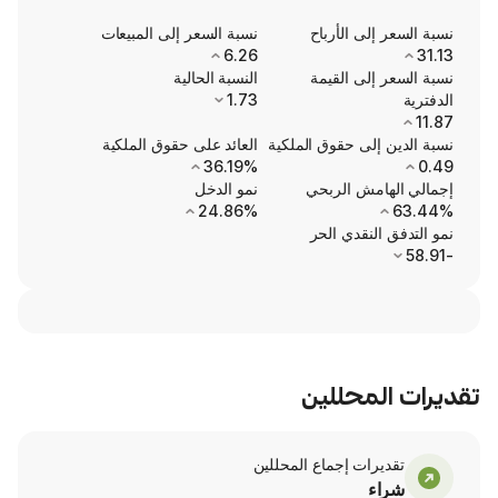
ى الأرباح
نسبة السعر إلى المبيعات
6.26
ى القيمة
النسبة الحالية
1.73
ى حقوق الملكية
العائد على حقوق الملكية
36.19%
ش الربحي
نمو الدخل
24.86%
نقدي الحر
محللين
ت إجماع المحللين