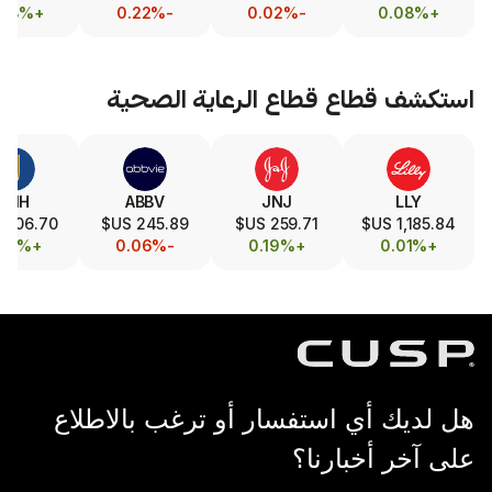
+0.34%
+0.08%
-0.22%
-0.02%
طاع
قطاع الرعاية الصحية
MRK
UNH
ABBV
JNJ
128.34 US$
406.70 US$
245.89 US$
259.71 US$
-0.23%
+0.14%
-0.06%
+0.19%
 استفسار أو ترغب بالاطلاع
بارنا؟