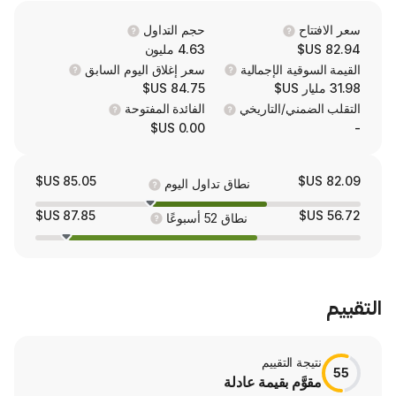
any Dexcom system, uses an app on t
compatible mobile device. Its Dexcom G7 i
حجم التداول
and children (2+ years) living with type
4.63 مليون
diabetes who are on any insulin or medication
 الإجمالية
سعر إغلاق اليوم السابق
hypoglycemia, and those with gestational d
84.75 US$
G7 and G7 15 Day includes finger stick
/التاريخي
الفائدة المفتوحة
continuous glucose readings
0.00 US$
85.05 US$
نطاق تداول اليوم
87.85 US$
نطاق 52 أسبوعًا
لتقييم
 بقيمة عادلة