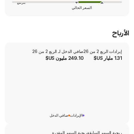
مرتفع
السعر الحالي
صافي الدخل لـ الربع 2 من 26
249.10 مليون US$
الإيرادات
صافي الدخل
لسابقة
ربحية السهم المقدرة