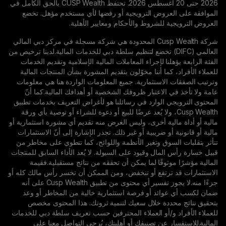
2026 حتى 20 أغسطس 2026. تحتفظ CUSP Wealth بالحق الكامل في
روض الترويجية أو رفضها لأي مستخدم مؤهل. تخضع
للشروط والأحكام ومعايير الأهلية.
شركة Cusp Wealth المحدودة هي شركة مسجلة في مركز دبي المالي
لمي (DIFC) تخضع لتنظيم سلطة دبي للخدمات المالية.لدينا ترخيص من
نا لإجراء المعاملات المالية الإسلامية وتقديم الخدمات
ما أننا مخوّلون بتقديم المشورة بشأن المنتجات المالية
استثمارية. جميع المعلومات الواردة هنا هي معلومات
الاعتبار ظروفك الشخصية أو أهدافك المالية.كما أنّ
الوارد في رسائلنا هو لأغراض التعريف بخدمات تطبيق
Cusp We، ولا يُعد عرضًا للبيع أو دعوة للشراء أو توصية بأي ورقة
ية أخرى، وليس الغرض منه تقديم أي مشورة استثمارية أو
و ضريبية أو غير ذلك. تجدر الإشارة إلى أنّ الاستثمارات
وق وتغير الأنظمة واللوائح، كما تنطوي على مخاطر من
ال وقيود على السيولة. لا يُعد الأداء السابق للمنتجات
وقًا لما يمكن أن تحققه من نتائج مستقبلية.فقيمة
رتفع أو تنخفض، ومن الممكن أن تخسر رأس مالك كله أو
جزءًا منه.لا يجوز تفسير أي محتوى من تطبيق Cusp Wealth على أنه
ئد أو فرصة استثمارية خالية من المخاطر أو وعد
دة خلال سعيك لتنمية ثروتك. هذا المحتوى مخصص
و/أو العملاء المحترفين حسب تعريف سلطة دبي للخدمات
 عن تصنيفك أو أهليتك، يُرجى التواصل معنا على