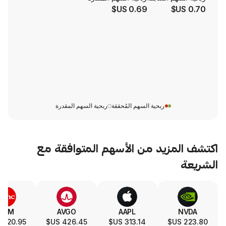
0.69 US$
ربحية السهم المُحققة
ربحية السهم المقدرة
يد من الأسهم المتوافقة مع
SLA
TSM
AVGO
AAPL
329.00 US$
420.95 US$
426.45 US$
313.14 US$