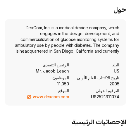
DexCom, Inc. is a medical device co
engages in the design, devel
commercialization of glucose monitoring
ambulatory use by people with diabetes. 
is headquartered in San Diego, California a
employs 11,000 full-time employees. The c
IPO on 2005-04-14. The firm is primarily fo
الرئيس التنفيذي
design, development, and commerci
Mr. Jacob Leach
continuous glucose monitoring (CGM), sys
العام الأولي
الموظفون
management of diabetes and metaboli
11,050
patients, caregivers, and clinicians.
الموقع
enables people to take control of he
www.dexcom.com
US
innovative biosensing technology. 
integrated continuous glucose monitoring s
is designed specifically for people with typ
who do not use insulin as the first ove
الرئيسية
glucose biosensor in the United States
Share remote monitoring system, offered 