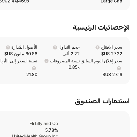
S90214Q4698
Large Cap
الإحصائيات الرئيسية
سعر الافتتاح
حجم التداول
الأصول المُدارة
27.22 US$
2.22 ألف
60.86 مليون US$
سعر إغلاق اليوم السابق
نسبة المصروفات
نسبة السعر إلى الأربا
0.85٪
21.80
27.18 US$
استثمارات الصندوق
Eli Lilly and Co
5.78%
UnitedHealth Group Inc