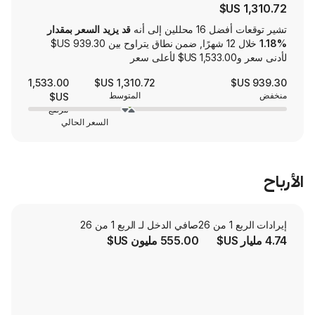
لين إلى أنه
قد يزيد السعر بمقدار
خلال 12 شهرًا, ضمن نطاق يتراوح بين ‏939.30 US$
1,533.00
1,310.72 US$
المتوسط
US$
مرتفع
السعر الحالي
صافي الدخل لـ الربع 1 من 26
555.00 مليون US$