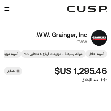
W.W. Grainger, In
G
وائد بسيطة – توزيعات أرباح لا تتجاوز 2%
أسهم توزيعات الأرباح
أسهم مقو
1,2
مُغلق