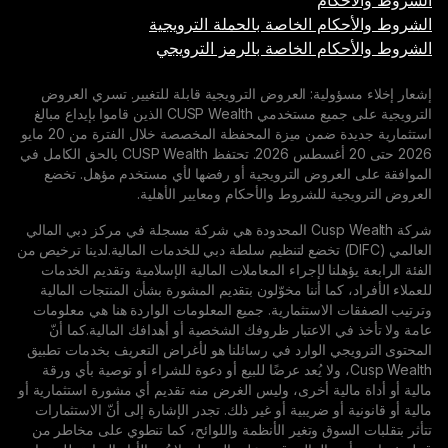
م
 الخاصة بالحملة الترويجية
م الخاصة بالرمز الترويجي
ية: العروض الترويجية قابلة للتغيير. تسري العروض
الترويجية على جميع مستخدمي CUSP Wealth الذين قاموا بإيداع مبالغ
استثمارية جديدة ضمن ميزة المحفظة المخصصة خلال الفترة من 20 مايو
2026 حتى 20 أغسطس 2026. تحتفظ CUSP Wealth بالحق الكامل في
روض الترويجية أو رفضها لأي مستخدم مؤهل. تخضع
للشروط والأحكام ومعايير الأهلية.
شركة Cusp Wealth المحدودة هي شركة مسجلة في مركز دبي المالي
لمي (DIFC) تخضع لتنظيم سلطة دبي للخدمات المالية.لدينا ترخيص من
نا لإجراء المعاملات المالية الإسلامية وتقديم الخدمات
ما أننا مخوّلون بتقديم المشورة بشأن المنتجات المالية
استثمارية. جميع المعلومات الواردة هنا هي معلومات
الاعتبار ظروفك الشخصية أو أهدافك المالية.كما أنّ
الوارد في رسائلنا هو لأغراض التعريف بخدمات تطبيق
Cusp We، ولا يُعد عرضًا للبيع أو دعوة للشراء أو توصية بأي ورقة
ية أخرى، وليس الغرض منه تقديم أي مشورة استثمارية أو
و ضريبية أو غير ذلك. تجدر الإشارة إلى أنّ الاستثمارات
وق وتغير الأنظمة واللوائح، كما تنطوي على مخاطر من