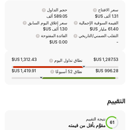
categories, including safety and secur
handling and storage, pumps and plumbing
حجم التداول
cleaning and maintenance, metalworking and
589.05 ألف
 الإجمالية
سعر إغلاق اليوم السابق
1.30 ألف US$
/التاريخي
الفائدة المفتوحة
0.00 US$
1,312.43 US$
نطاق تداول اليوم
1,419.91 US$
نطاق 52 أسبوعًا
لتقييم
م بأقل من قيمته