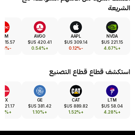
SLA
TSM
AVGO
AAPL
322.39 US$
415.57 US$
420.41 US$
309.14 US$
-1.46%
-0.53%
+0.54%
-0.12%
طاع
قطاع التصنيع
GEV
RTX
GE
CAT
,027.94 US$
221.17 US$
381.42 US$
889.82 US$
+0.92%
+1.28%
+1.10%
+1.52%