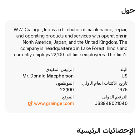
W.W. Grainger, Inc. is a distributor of mainten
and operating products and services with o
North America, Japan, and the United 
company is headquartered in Lake Forest, 
currently employs 22,100 full-time employees. The firm
segments include High-Touch Solutions N
(High-Touch Solutions N.A.) and Endless
الرئيس التنفيذي
The firm's High-Touch Solutions N.A. segm
Mr. Donald Macpherson
value-added MRO solutions. This segme
العام الأولي
الموظفون
includes the Grainger-branded businesses i
22,100
States, Canada, Mexico and Puerto Rico
الموقع
Endless Assortment segment provides an onl
www.grainger.com
US3
with one-stop shopping for various p
Endless Assortment segment includes th
Zoro Tools, Inc. (Zoro) and Monota
(MonotaRO) online channels wh
الرئيسية
predominately in the United States and Japan
product offering is grouped under s