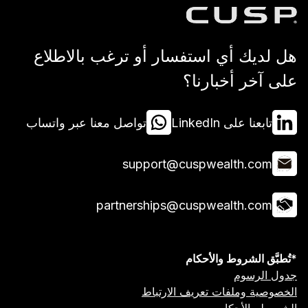
 استفسار أو ترغب بالاطلاع
بارنا؟
Lin
تواصل معنا عبر واتساب
support@cuspwea
partnerships@cuspwea
 والأحكام
ت تعريف الارتباط