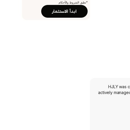
*تطبق الشروط والأحكام
ابدأ الاستثمار
HJLY was cr
actively managed