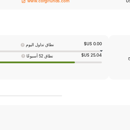
www.corgifunds.com
U
0.00 US$
نطاق تداول اليوم
25.04 US$
نطاق 52 أسبوعًا
ح