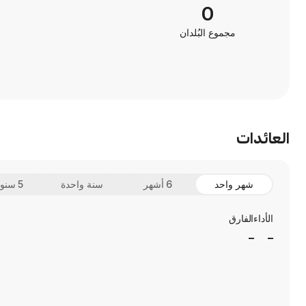
0
مجموع البُلدان
العائدات
شهر واحد
6 أشهر
سنة واحدة
5 سنوات
الأداء
الفارق
_
_