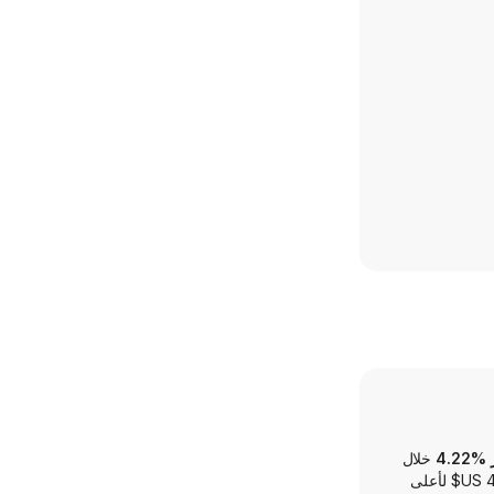
4
خلال
12 شهرًا, ضمن نطاق يتراوح بين ‏19.19 US$ لأدنى سعر و‏47.25 US$ لأعلى