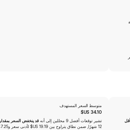
ة
ر
متوسط ​​السعر المستهدف
34.10 US$
أقل
تشير توقعات أفضل 9 محللين إلى أنه
قد ينخفض السعر بمقدار .22‎%‎