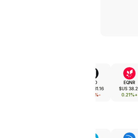
XOM
V
AMD
EQNR
151.75 US$
368.79 US$
481.16 US$
38.21 U
+0.08%
+0.09%
-0.03%
+0.21%