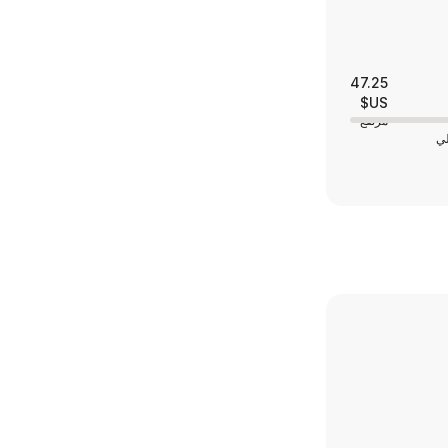
47.25
US$
مرتفع
لي