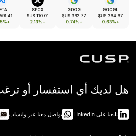
ETA
SPCX
GOOG
GOOGL
591.41 US$
110.01 US$
362.77 US$
364.67 US$
+0.45%
+2.13%
+0.74%
+0.63%
هل لديك أي استفسار أو ترغب 
تابعنا على LinkedIn
تواصل معنا عبر واتساب