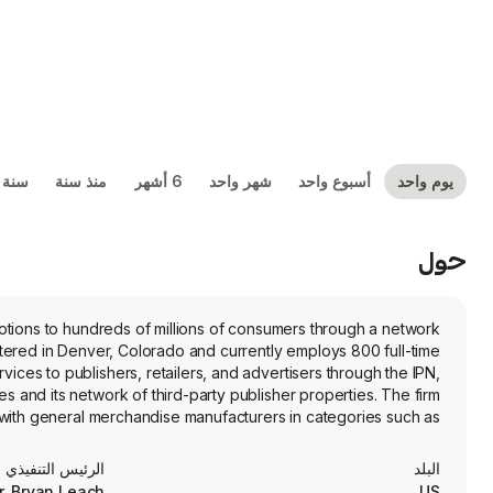
يوم واحد
أسبوع واحد
شهر واحد
6 أشهر
منذ سنة
سنة 
حول
omotions to hundreds of millions of consumers through a network
tered in Denver, Colorado and currently employs 800 full-time
es to publishers, retailers, and advertisers through the IPN,
 and its network of third-party publisher properties. The firm
 with general merchandise manufacturers in categories such as
logy platform uses an artificial intelligence (AI)-enabled offer
 the right time. The firm also hosts offers on direct-to-consumer
البلد
الرئيس التنفيذي
branded cashback mobile app, Website, and browser extension.
r. Bryan Leach
US