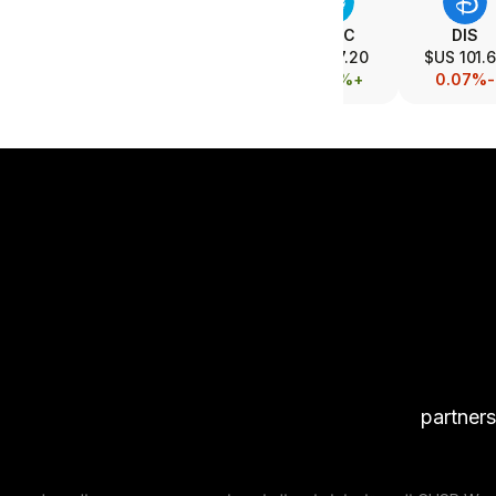
SPOT
T
T.PRC
DIS
484.57 US$
23.04 US$
17.20 US$
101.69 
+0.94%
+0.30%
+0.06%
-0.07%
partner