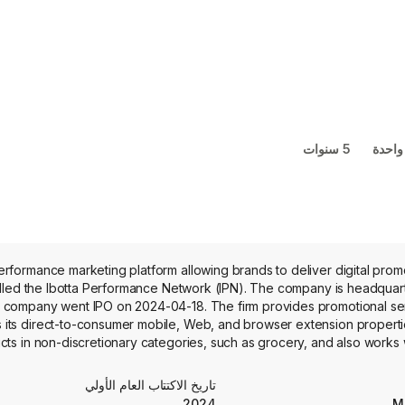
واحدة
5 سنوات
a performance marketing platform allowing brands to deliver digital pr
alled the Ibotta Performance Network (IPN). The company is headquar
company went IPO on 2024-04-18. The firm provides promotional servic
 its direct-to-consumer mobile, Web, and browser extension properties
cts in non-discretionary categories, such as grocery, and also works
, beauty, electronics, pets, home goods, and sporting goods. Its techno
signed to match and distribute the right offer to the right consumer at
تاريخ الاكتتاب العام الأولي
properties, which include the Ibotta-
2024
M