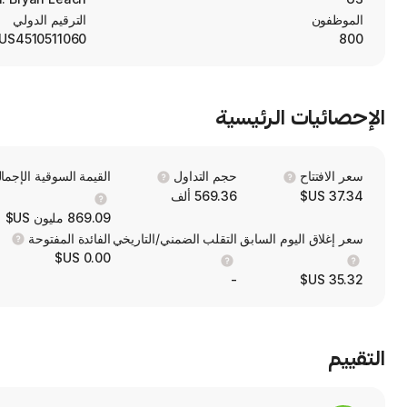
الموظفون
الترقيم الدولي
US4510511060
800
الإحصائيات الرئيسية
سعر الافتتاح
حجم التداول
القيمة السوقية الإجمال
37.34 US$
569.36 ألف
869.09 مليون US$
سعر إغلاق اليوم السابق
التقلب الضمني/التاريخي
الفائدة المفتوحة
0.00 US$
-
35.32 US$
التقييم