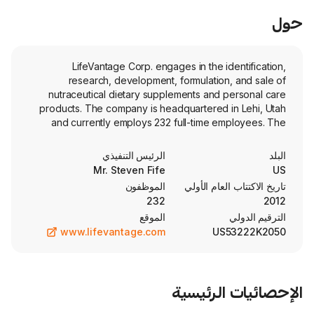
LifeVantage Corp. engages in the ide
research, development, formulation,
nutraceutical dietary supplements and p
products. The company is headquartered i
and currently employs 232 full-time em
company went IPO on 2012-09-12. The Com
of scientifically validated activators includes
الرئيس التنفيذي
Protandim family of products, TrueSc
Mr. Steven Fife
Collagen, the newest MindBody GL
العام الأولي
الموظفون
Activation-supporting nutrients such as Ome
232
the Rise AM & Reset PM System , as 
الموقع
nootropic energy drink mixes, the full True
www.lifevantage.com
US5
of skin and hair care products, and Pet
supplement formulated to combat oxidati
dogs. The company sells its products i
States, Mexico, Japan, Australia, Hong K
الرئيسية
Thailand, the United Kingdom, the 
Germany, Taiwan, Austria, Spain, Ireland, 