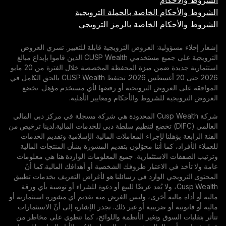
م
 الخاصة بالحملة الترويجية
م الخاصة بالرمز الترويجي
ية: العروض الترويجية قابلة للتغيير. تسري العروض
الترويجية على جميع مستخدمي CUSP Wealth الذين قاموا بإيداع مبالغ
استثمارية جديدة ضمن ميزة المحفظة المخصصة خلال الفترة من 20 مايو
2026 حتى 20 أغسطس 2026. تحتفظ CUSP Wealth بالحق الكامل في
روض الترويجية أو رفضها لأي مستخدم مؤهل. تخضع
للشروط والأحكام ومعايير الأهلية.
شركة Cusp Wealth المحدودة هي شركة مسجلة في مركز دبي المالي
لمي (DIFC) تخضع لتنظيم سلطة دبي للخدمات المالية.لدينا ترخيص من
نا لإجراء المعاملات المالية الإسلامية وتقديم الخدمات
ما أننا مخوّلون بتقديم المشورة بشأن المنتجات المالية
استثمارية. جميع المعلومات الواردة هنا هي معلومات
الاعتبار ظروفك الشخصية أو أهدافك المالية.كما أنّ
الوارد في رسائلنا هو لأغراض التعريف بخدمات تطبيق
Cusp We، ولا يُعد عرضًا للبيع أو دعوة للشراء أو توصية بأي ورقة
ية أخرى، وليس الغرض منه تقديم أي مشورة استثمارية أو
و ضريبية أو غير ذلك. تجدر الإشارة إلى أنّ الاستثمارات
وق وتغير الأنظمة واللوائح، كما تنطوي على مخاطر من