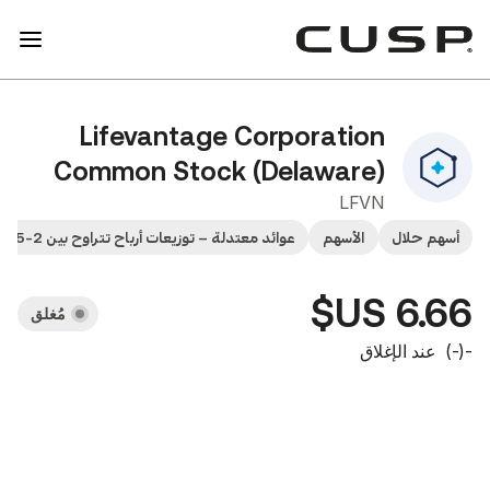
Lifevantage Corporati
Common Stock (Delawar
LF
لأسهم
عوائد معتدلة – توزيعات أرباح تتراوح بين 2-5%
أسهم منخفضة ال
مُغلق