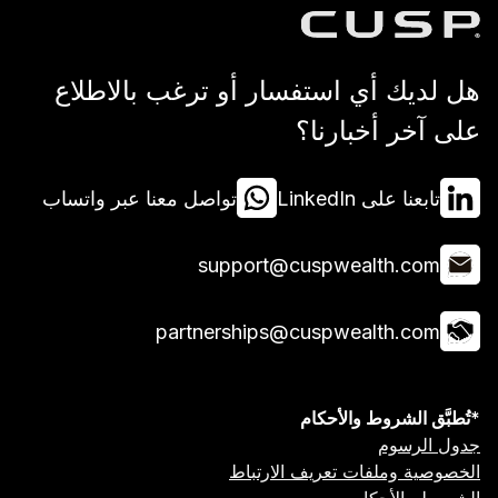
 استفسار أو ترغب بالاطلاع
بارنا؟
Lin
تواصل معنا عبر واتساب
support@cuspwea
partnerships@cuspwea
 والأحكام
ت تعريف الارتباط