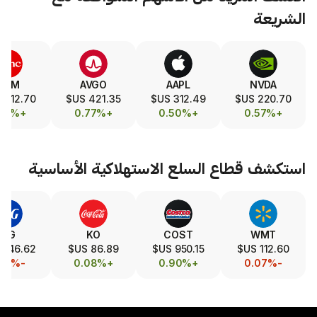
SLA
TSM
AVGO
AAPL
321.50 US$
412.70 US$
421.35 US$
312.49 US$
+0.19%
+0.17%
+0.77%
+0.50%
طاع
السلع الاستهلاكية الأساسية
PM
PG
KO
COST
188.97 US$
146.62 US$
86.89 US$
950.15 US$
+0.02%
-0.12%
+0.08%
+0.90%