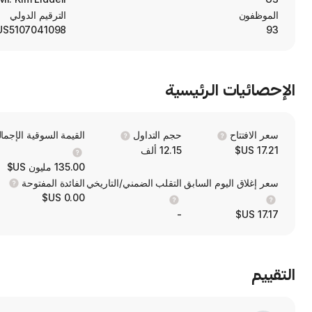
الموظفون
الترقيم الدولي
US5107041098
93
الإحصائيات الرئيسية
سعر الافتتاح
حجم التداول
القيمة السوقية الإجمال
17.21 US$
12.15 ألف
135.00 مليون US$
سعر إغلاق اليوم السابق
التقلب الضمني/التاريخي
الفائدة المفتوحة
0.00 US$
-
17.17 US$
التقييم