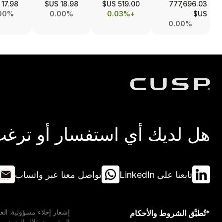
17.98 US$
18.98 US$
519.00 US$
777,696.03
00%
0.00%
+0.03%
US$
0.00%
هل لديك أي استفسار أو ترغب 
تابعنا على LinkedIn
تواصل معنا عبر واتساب
*تُطبَّق الشروط والأحكام