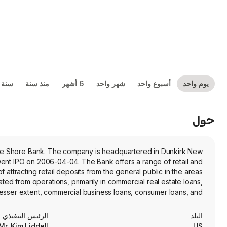
يوم واحد
أسبوع واحد
شهر واحد
6 أشهر
منذ سنة
سنة 
حول
ake Shore Bank. The company is headquartered in Dunkirk New
nt IPO on 2006-04-04. The Bank offers a range of retail and
 attracting retail deposits from the general public in the areas
ted from operations, primarily in commercial real estate loans,
a lesser extent, commercial business loans, consumer loans, and
posits, borrowings, receipts of principal and interest payments
 calls of investment securities and others. The Bank serves the
البلد
الرئيس التنفيذي
 located within the Western New York region of New York State.
Mr. Kim Liddell
US