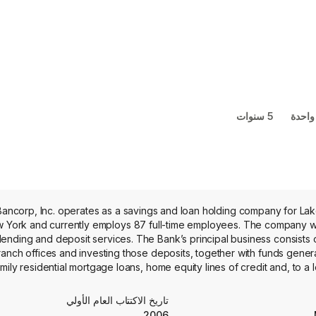
واحدة
5 سنوات
ancorp, Inc. operates as a savings and loan holding company for L
 York and currently employs 87 full-time employees. The company we
ending and deposit services. The Bank’s principal business consists of
ranch offices and investing those deposits, together with funds genera
mily residential mortgage loans, home equity lines of credit and, to 
ities. Its primary sources of funds for lending and investments are de
 securities, proceeds from sales of loans or securities, maturities and
تاريخ الاكتتاب العام الأولي
market areas surrounding its ten branch offices
2006