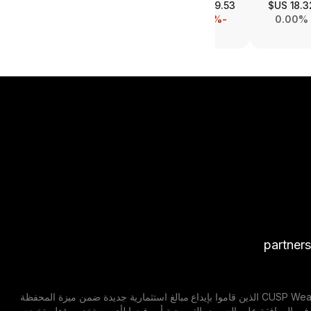
573.00 US$
368.79 US$
359.53 US$
18.32 U
+0.44%
+0.09%
-0.03%
0.00%
partner
إشعار إخلاء مسؤولية: العروض الترويجية قابلة للتغيير. تسري العروض الترويجية على جميع مستخدمي CUSP Wealth الذين قاموا بإيداع مبالغ استثمارية جديدة ضمن ميزة المحفظة
 مايو 2026 حتى 20 أغسطس 2026. تحتفظ CUSP Wealth بالحق الكامل في الموافقة على العروض الترويجية أو رفضها لأي مستخدم مؤهل. تخضع