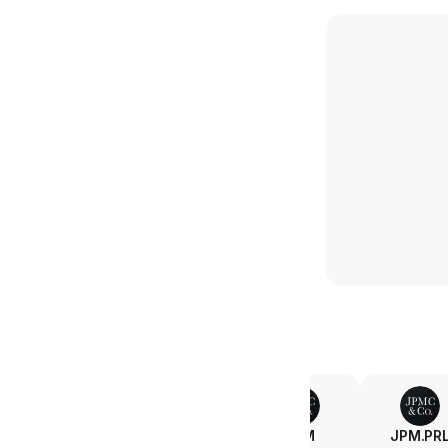
MA
V
JPM
JPM.PR