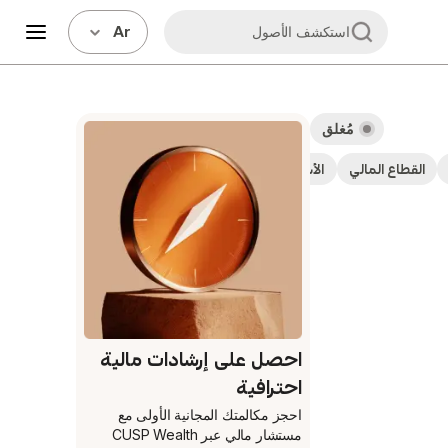
Ar
استكشف الأصول
مُغلق
القطاع المالي
الأسهم
عوائد معتدلة – توزيعات أرباح تتراوح بين 2-5%
احصل على إرشادات مالية
احترافية
احجز مكالمتك المجانية الأولى
مع
مستشار مالي عبر CUSP Wealth