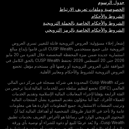
ت تعريف الارتباط
م
 الخاصة بالحملة الترويجية
م الخاصة بالرمز الترويجي
ية: العروض الترويجية قابلة للتغيير. تسري العروض
الترويجية على جميع مستخدمي CUSP Wealth الذين قاموا بإيداع مبالغ
استثمارية جديدة ضمن ميزة المحفظة المخصصة خلال الفترة من 20 مايو
2026 حتى 20 أغسطس 2026. تحتفظ CUSP Wealth بالحق الكامل في
روض الترويجية أو رفضها لأي مستخدم مؤهل. تخضع
للشروط والأحكام ومعايير الأهلية.
شركة Cusp Wealth المحدودة هي شركة مسجلة في مركز دبي المالي
لمي (DIFC) تخضع لتنظيم سلطة دبي للخدمات المالية.لدينا ترخيص من
نا لإجراء المعاملات المالية الإسلامية وتقديم الخدمات
ما أننا مخوّلون بتقديم المشورة بشأن المنتجات المالية
استثمارية. جميع المعلومات الواردة هنا هي معلومات
الاعتبار ظروفك الشخصية أو أهدافك المالية.كما أنّ
الوارد في رسائلنا هو لأغراض التعريف بخدمات تطبيق
Cusp We، ولا يُعد عرضًا للبيع أو دعوة للشراء أو توصية بأي ورقة
ية أخرى، وليس الغرض منه تقديم أي مشورة استثمارية أو