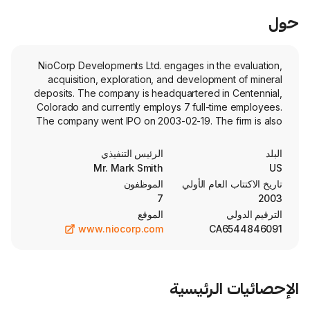
NioCorp Developments Ltd. engages in the
acquisition, exploration, and developmen
deposits. The company is headquartered in
Colorado and currently employs 7 full-tim
The company went IPO on 2003-02-19. The 
evaluating the potential to produce several
from the Elk Creek Project. The Elk Creek 
الرئيس التنفيذي
shovel-ready pure-play critical minerals pro
Mr. Mark Smith
highest-grade Niobium resource in North Am
العام الأولي
الموظفون
indicated rare earth resource in the United
7
Elk Creek Project is located appro
الموقع
kilometers (kms) southeast of Lincoln, N
www.niocorp.com
CA6
state capital); 129 kms south of Omaha, N
three miles west of Elk Creek, Nebraska a
south of Tecumseh
الرئيسية