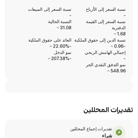
ى الأرباح
نسبة السعر إلى المبيعات
-
ى القيمة
النسبة الحالية
31.08
ى حقوق الملكية
العائد على حقوق الملكية
-22.60%
ش الربحي
نمو الدخل
-207.38%
نقدي الحر
محللين
ت إجماع المحللين