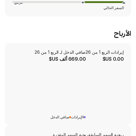
مرتفع
صافي الدخل لـ الربع 1 من 26
669.00 ألف US$
الإيرادات
صافي الدخل
لسابقة
ربحية السهم المقدرة