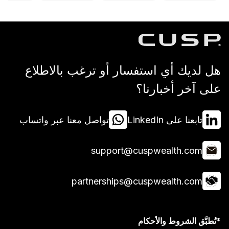
 استفسار أو ترغب بالاطلاع
بارنا؟
Lin
تواصل معنا عبر واتساب
support@cuspwea
partnerships@cuspwea
 والأحكام