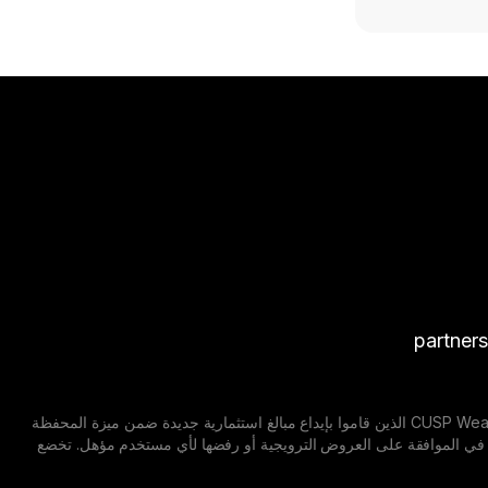
partner
إشعار إخلاء مسؤولية: العروض الترويجية قابلة للتغيير. تسري العروض الترويجية على جميع مستخدمي CUSP Wealth الذين قاموا بإيداع مبالغ استثمارية جديدة ضمن ميزة المحفظة
 مايو 2026 حتى 20 أغسطس 2026. تحتفظ CUSP Wealth بالحق الكامل في الموافقة على العروض الترويجية أو رفضها لأي مستخدم مؤهل. تخضع