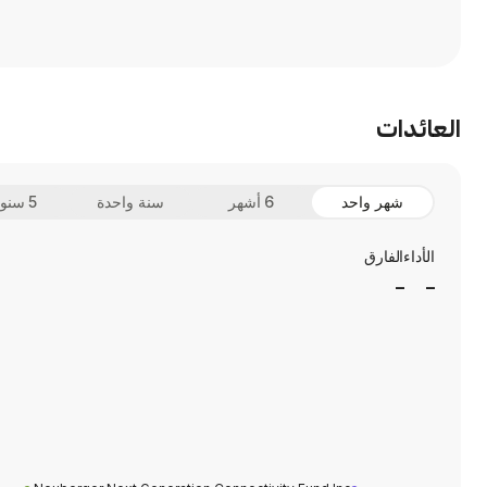
العائدات
شهر واحد
6 أشهر
سنة واحدة
5 سنوات
الأداء
الفارق
_
_