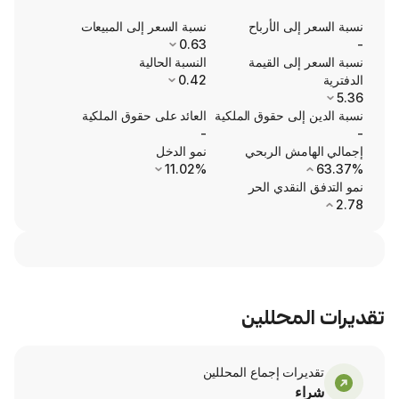
ى الأرباح
نسبة السعر إلى المبيعات
0.63
ى القيمة
النسبة الحالية
0.42
ى حقوق الملكية
العائد على حقوق الملكية
-
ش الربحي
نمو الدخل
11.02%
نقدي الحر
محللين
ت إجماع المحللين