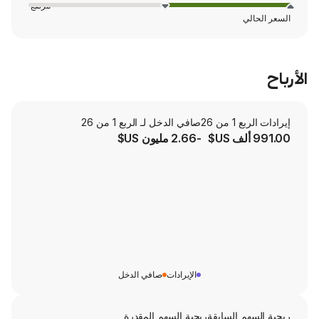
مرتفع
صافي الدخل لـ الربع 1 من 26
-2.66 مليون US$
الإيرادات
صافي الدخل
لسابقة
ربحية السهم المقدرة