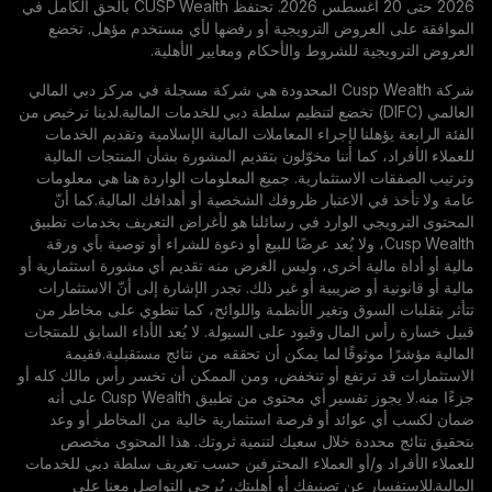
2026 حتى 20 أغسطس 2026. تحتفظ CUSP Wealth بالحق الكامل في
روض الترويجية أو رفضها لأي مستخدم مؤهل. تخضع
للشروط والأحكام ومعايير الأهلية.
شركة Cusp Wealth المحدودة هي شركة مسجلة في مركز دبي المالي
لمي (DIFC) تخضع لتنظيم سلطة دبي للخدمات المالية.لدينا ترخيص من
نا لإجراء المعاملات المالية الإسلامية وتقديم الخدمات
ما أننا مخوّلون بتقديم المشورة بشأن المنتجات المالية
استثمارية. جميع المعلومات الواردة هنا هي معلومات
الاعتبار ظروفك الشخصية أو أهدافك المالية.كما أنّ
الوارد في رسائلنا هو لأغراض التعريف بخدمات تطبيق
Cusp We، ولا يُعد عرضًا للبيع أو دعوة للشراء أو توصية بأي ورقة
ية أخرى، وليس الغرض منه تقديم أي مشورة استثمارية أو
و ضريبية أو غير ذلك. تجدر الإشارة إلى أنّ الاستثمارات
وق وتغير الأنظمة واللوائح، كما تنطوي على مخاطر من
ال وقيود على السيولة. لا يُعد الأداء السابق للمنتجات
وقًا لما يمكن أن تحققه من نتائج مستقبلية.فقيمة
رتفع أو تنخفض، ومن الممكن أن تخسر رأس مالك كله أو
جزءًا منه.لا يجوز تفسير أي محتوى من تطبيق Cusp Wealth على أنه
ئد أو فرصة استثمارية خالية من المخاطر أو وعد
دة خلال سعيك لتنمية ثروتك. هذا المحتوى مخصص
و/أو العملاء المحترفين حسب تعريف سلطة دبي للخدمات
 عن تصنيفك أو أهليتك، يُرجى التواصل معنا على