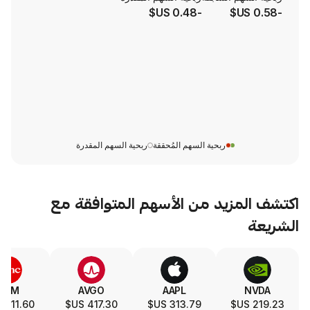
-0.48 US$
ربحية السهم المُحققة
ربحية السهم المقدرة
يد من الأسهم المتوافقة مع
SLA
TSM
AVGO
AAPL
321.30 US$
411.60 US$
417.30 US$
313.79 US$