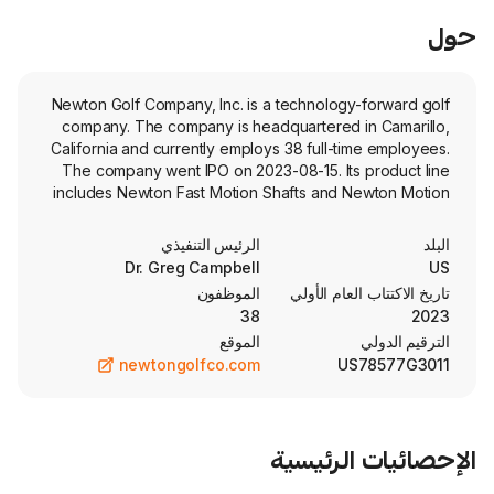
Newton Golf Company, Inc. is a technology-
company. The company is headquartered i
California and currently employs 38 full-tim
The company went IPO on 2023-08-15. Its 
includes Newton Fast Motion Shafts and Ne
LD Shafts. The Newton Fast Motion Shafts 
for golfers seeking a lighter shaft that en
الرئيس التنفيذي
speed while maintaining control and preci
Dr. Greg Campbell
Fast Motion shafts are constructed with ad
العام الأولي
الموظفون
modulus Toray carbon fibers. Its Gravity Pre
38
include THE DEUCE, THE DRAC, THE DU
الموقع
PRISM. Its Newton Fast Motion Shafts prod
newtongolfco.com
US7
Motion Driver Shaft, Motion Fairway Sha
Motion Fairway Shaft - 5 Wood, Motion Fairw
Wood, and Motion Fairway Shaft - Uncut. 
sells its products through resellers, t
الرئيسية
websites, Club Champion retail stores, and di
the United States, Japan, and 