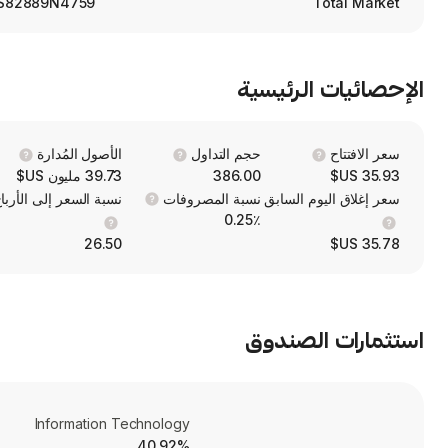
S82889N4759
Total Market
الإحصائيات الرئيسية
سعر الافتتاح
حجم التداول
الأصول المُدارة
35.93 US$
386.00
39.73 مليون US$
سعر إغلاق اليوم السابق
نسبة المصروفات
نسبة السعر إلى الأربا
0.25٪
26.50
35.78 US$
استثمارات الصندوق
Information Technology
40.92%