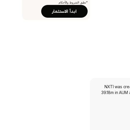
*تطبق الشروط والأحكام
ابدأ الاستثمار
NXTI was crea
39.18m in AUM 