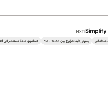
Simplify
NXTI
د منخفض
رسوم إدارة تتراوح بين 0.5% - 1%
صناديق عامة تستثمر في قط