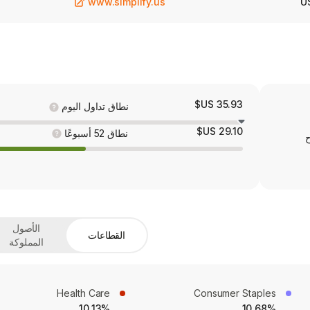
www.simplify.us
U
35.93 US$
نطاق تداول اليوم
29.10 US$
نطاق 52 أسبوعًا
ح
الأصول
القطاعات
المملوكة
Health Care
Consumer Staples
10.13%
10.68%