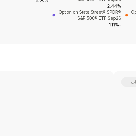
2.44%
Option on State Street® SPDR®
Op
S&P 500® ETF Sep26
-1.11%