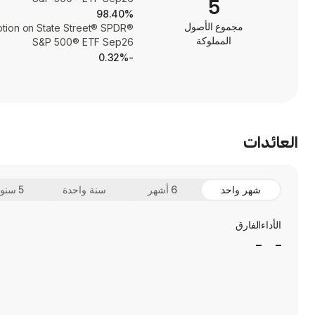
5
98.40%
مجموع الأصول
tion on State Street® SPDR®
المملوكة
S&P 500® ETF Sep26
-0.32%
العائدات
شهر واحد
6 أشهر
سنة واحدة
5 سنوات
الأداء
الفارق
_
_