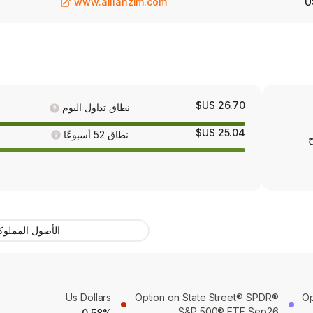
www.allianzim.com
U
26.70 US$
نطاق تداول اليوم
25.04 US$
نطاق 52 أسبوعًا
ح
الأصول المملوك
Us Dollars
Option on State Street® SPDR®
Op
S&P 500® ETF Sep26
0.58%