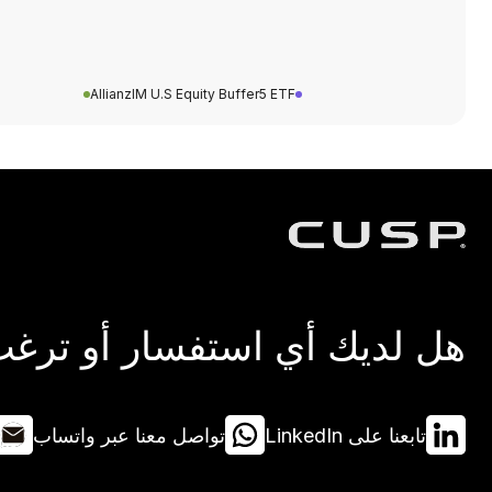
AllianzIM U.S Equity Buffer5 ETF
هل لديك أي استفسار أو ترغب 
تابعنا على LinkedIn
تواصل معنا عبر واتساب