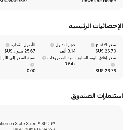
S00888H3562
Downside Hedge
الإحصائيات الرئيسية
سعر الافتتاح
حجم التداول
الأصول المُدارة
26.70 US$
3.14 ألف
25.67 مليون US$
سعر إغلاق اليوم السابق
نسبة المصروفات
نسبة السعر إلى الأربا
0.64٪
0.00
26.78 US$
استثمارات الصندوق
tion on State Street® SPDR®
S&P 500® ETF Sep26