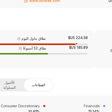
www.ishares.com
U
224.58 US$
نطاق تداول اليوم
185.89 US$
نطاق 52 أسبوعًا
ح
الأصول
القطاعات
المملوكة
Consumer Discretionary
Financials
10.61%
13.14%