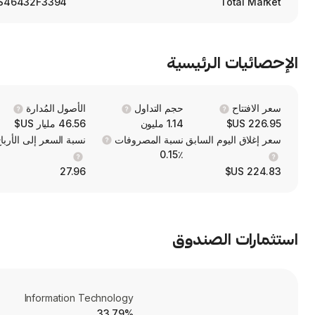
S46432F3394
Total Market
الإحصائيات الرئيسية
سعر الافتتاح
حجم التداول
الأصول المُدارة
226.95 US$
1.14 مليون
46.56 مليار US$
سعر إغلاق اليوم السابق
نسبة المصروفات
نسبة السعر إلى الأربا
0.15٪
27.96
224.83 US$
استثمارات الصندوق
Information Technology
33.79%