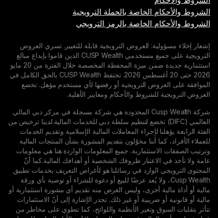
م
 الخاصة بالحملة الترويجية
م الخاصة بالرمز الترويجي
ية: العروض الترويجية قابلة للتغيير. تسري العروض
الترويجية على جميع مستخدمي CUSP Wealth الذين قاموا بإيداع مبالغ
استثمارية جديدة ضمن ميزة المحفظة المخصصة خلال الفترة من 20 مايو
2026 حتى 20 أغسطس 2026. تحتفظ CUSP Wealth بالحق الكامل في
روض الترويجية أو رفضها لأي مستخدم مؤهل. تخضع
للشروط والأحكام ومعايير الأهلية.
شركة Cusp Wealth المحدودة هي شركة مسجلة في مركز دبي المالي
لمي (DIFC) تخضع لتنظيم سلطة دبي للخدمات المالية.لدينا ترخيص من
نا لإجراء المعاملات المالية الإسلامية وتقديم الخدمات
ما أننا مخوّلون بتقديم المشورة بشأن المنتجات المالية
استثمارية. جميع المعلومات الواردة هنا هي معلومات
الاعتبار ظروفك الشخصية أو أهدافك المالية.كما أنّ
الوارد في رسائلنا هو لأغراض التعريف بخدمات تطبيق
Cusp We، ولا يُعد عرضًا للبيع أو دعوة للشراء أو توصية بأي ورقة
ية أخرى، وليس الغرض منه تقديم أي مشورة استثمارية أو
و ضريبية أو غير ذلك. تجدر الإشارة إلى أنّ الاستثمارات
وق وتغير الأنظمة واللوائح، كما تنطوي على مخاطر من