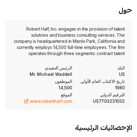
Robert Half, Inc. engages in the provis
solutions and business consulting s
company is headquartered in Menlo Park, Ca
currently employs 14,500 full-time employees. The
operates through three segments: con
solutions, permanent placement talent so
Protiviti. The contract talent solutions 
الرئيس التنفيذي
placement talent solutions segm
Mr. Michael Waddell
engagement professionals and full-tim
العام الأولي
الموظفون
respectively, for finance and accounting,
14,500
marketing and creative, legal, and adminis
الموقع
customer support roles. The Protiviti segm
www.roberthalf.com
US7
internal audit, risk, business, and technolo
solutions. The firm and its subsidiarie
trademarks and service marks, including
Finance & Accounting, Accountemps, 
الرئيسية
Robert Half Technology, Robert Half
Resources, Robert Half Legal, and The Cre