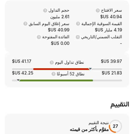
The firm operates in North America, So
Europe, Asia, a
حجم التداول
2.61 مليون
 الإجمالية
سعر إغلاق اليوم السابق
40.99 US$
/التاريخي
الفائدة المفتوحة
0.00 US$
41.17 US$
نطاق تداول اليوم
42.25 US$
نطاق 52 أسبوعًا
لتقييم
 بأكثر من قيمته