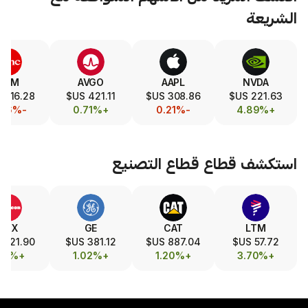
SLA
TSM
AVGO
AAPL
320.54 US$
416.28 US$
421.11 US$
308.86 US$
-2.03%
-0.36%
+0.71%
-0.21%
طاع
قطاع التصنيع
GEV
RTX
GE
CAT
,036.99 US$
221.90 US$
381.12 US$
887.04 US$
+1.81%
+1.61%
+1.02%
+1.20%