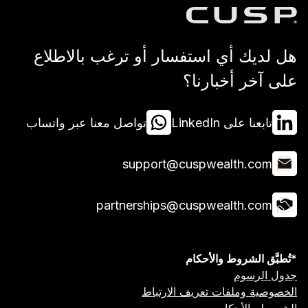
 استفسار أو ترغب بالاطلاع
بارنا؟
Lin
تواصل معنا عبر واتساب
support@cuspwea
partnerships@cuspwea
 والأحكام
ت تعريف الارتباط