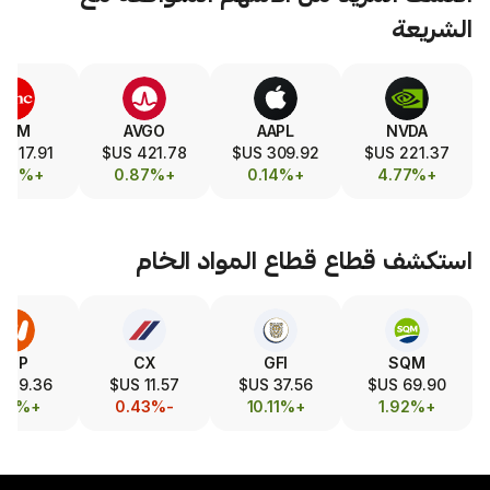
SLA
TSM
AVGO
AAPL
322.77 US$
417.91 US$
421.78 US$
309.92 US$
-1.35%
+0.03%
+0.87%
+0.14%
طاع
قطاع المواد الخام
LIN
BHP
CX
GFI
491.25 US$
89.36 US$
11.57 US$
37.56 US$
+1.44%
+2.17%
-0.43%
+10.11%