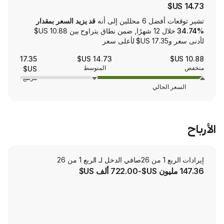
لين إلى أنه
قد يزيد السعر بمقدار
خلال 12 شهرًا, ضمن نطاق يتراوح بين ‏10.88 US$
17.35
14.73 US$
المتوسط
US$
مرتفع
حالي
صافي الدخل لـ الربع 1 من 26
-722.00 ألف US$