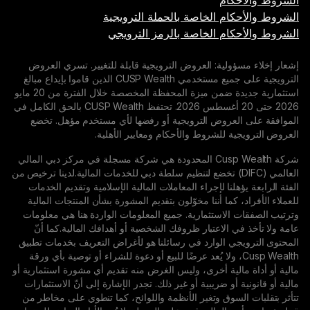
م
 الخاصة بالحملة الترويجية
م الخاصة بالرمز الترويجي
ية: العروض الترويجية قابلة للتغيير. تسري العروض
الترويجية على جميع مستخدمي CUSP Wealth الذين قاموا بإيداع مبالغ
استثمارية جديدة ضمن ميزة المحفظة المخصصة خلال الفترة من 20 مايو
2026 حتى 20 أغسطس 2026. تحتفظ CUSP Wealth بالحق الكامل في
روض الترويجية أو رفضها لأي مستخدم مؤهل. تخضع
للشروط والأحكام ومعايير الأهلية.
شركة Cusp Wealth المحدودة هي شركة مسجلة في مركز دبي المالي
لمي (DIFC) تخضع لتنظيم سلطة دبي للخدمات المالية.لدينا ترخيص من
نا لإجراء المعاملات المالية الإسلامية وتقديم الخدمات
ما أننا مخوّلون بتقديم المشورة بشأن المنتجات المالية
استثمارية. جميع المعلومات الواردة هنا هي معلومات
الاعتبار ظروفك الشخصية أو أهدافك المالية.كما أنّ
الوارد في رسائلنا هو لأغراض التعريف بخدمات تطبيق
Cusp We، ولا يُعد عرضًا للبيع أو دعوة للشراء أو توصية بأي ورقة
ية أخرى، وليس الغرض منه تقديم أي مشورة استثمارية أو
و ضريبية أو غير ذلك. تجدر الإشارة إلى أنّ الاستثمارات
وق وتغير الأنظمة واللوائح، كما تنطوي على مخاطر من