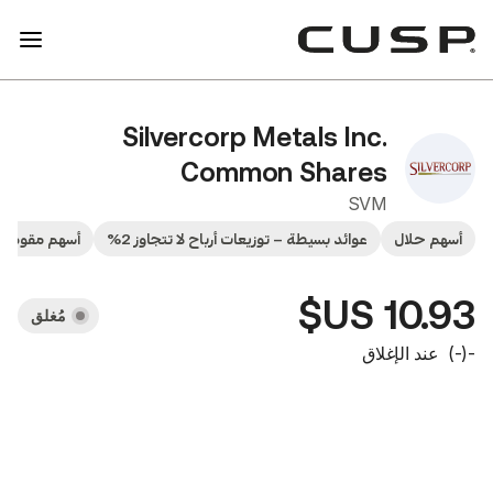
Silvercorp Metals In
Common Shar
S
وائد بسيطة – توزيعات أرباح لا تتجاوز 2%
أسهم مقومة بقيمتها العادلة
أ
مُغلق