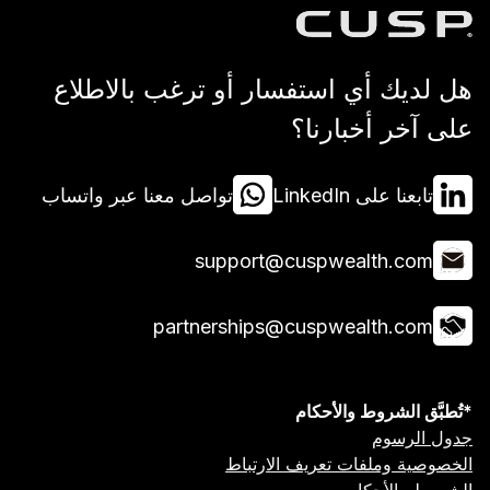
 استفسار أو ترغب بالاطلاع
بارنا؟
Lin
تواصل معنا عبر واتساب
support@cuspwea
partnerships@cuspwea
 والأحكام
ت تعريف الارتباط