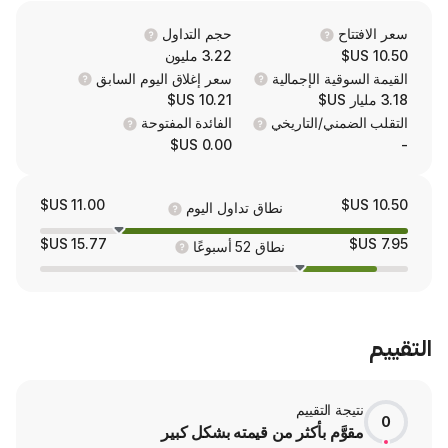
Ecuador's developed mining regions. The c
has interest in Tulkubash/Kyzyltash Go
حجم التداول
3.22 مليون
 الإجمالية
سعر إغلاق اليوم السابق
10.21 US$
/التاريخي
الفائدة المفتوحة
0.00 US$
11.00 US$
نطاق تداول اليوم
15.77 US$
نطاق 52 أسبوعًا
لتقييم
م بأكثر من قيمته بشكل كبير