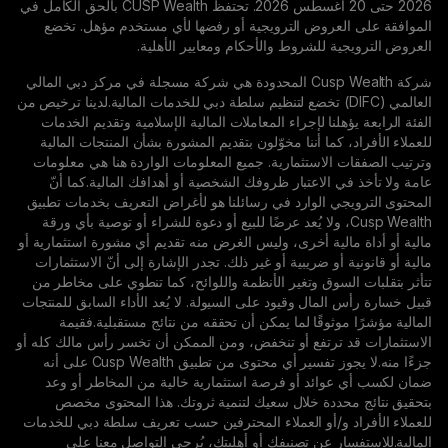
2026 حتى 20 أغسطس 2026. تحتفظ CUSP Wealth بالحق الكامل في
روض الترويجية أو رفضها لأي مستخدم مؤهل. تخضع
للشروط والأحكام ومعايير الأهلية.
شركة Cusp Wealth المحدودة هي شركة مسجلة في مركز دبي المالي
لمي (DIFC) تخضع لتنظيم سلطة دبي للخدمات المالية.لدينا ترخيص من
نا لإجراء المعاملات المالية الإسلامية وتقديم الخدمات
ما أننا مخوّلون بتقديم المشورة بشأن المنتجات المالية
استثمارية. جميع المعلومات الواردة هنا هي معلومات
الاعتبار ظروفك الشخصية أو أهدافك المالية.كما أنّ
الوارد في رسائلنا هو لأغراض التعريف بخدمات تطبيق
Cusp We، ولا يُعد عرضًا للبيع أو دعوة للشراء أو توصية بأي ورقة
ية أخرى، وليس الغرض منه تقديم أي مشورة استثمارية أو
و ضريبية أو غير ذلك. تجدر الإشارة إلى أنّ الاستثمارات
وق وتغير الأنظمة واللوائح، كما تنطوي على مخاطر من
ال وقيود على السيولة. لا يُعد الأداء السابق للمنتجات
وقًا لما يمكن أن تحققه من نتائج مستقبلية.فقيمة
رتفع أو تنخفض، ومن الممكن أن تخسر رأس مالك كله أو
جزءًا منه.لا يجوز تفسير أي محتوى من تطبيق Cusp Wealth على أنه
ئد أو فرصة استثمارية خالية من المخاطر أو وعد
دة خلال سعيك لتنمية ثروتك. هذا المحتوى مخصص
و/أو العملاء المحترفين حسب تعريف سلطة دبي للخدمات
 عن تصنيفك أو أهليتك، يُرجى التواصل معنا على