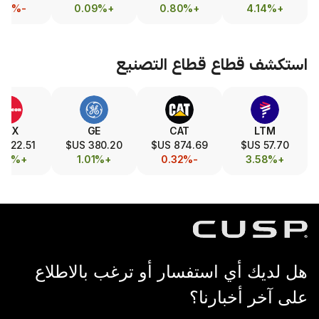
-1.75%
-1.29%
+0.09%
+0.80%
طاع
قطاع التصنيع
GEV
RTX
GE
CAT
,020.00 US$
222.51 US$
380.20 US$
874.69 US$
+0.04%
+1.80%
+1.01%
-0.32%
 استفسار أو ترغب بالاطلاع
بارنا؟