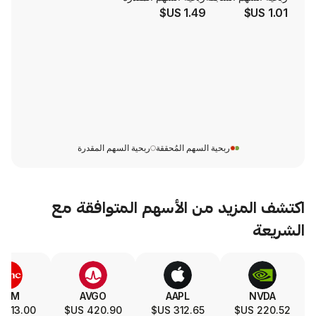
1.49 US$
ربحية السهم المُحققة
ربحية السهم المقدرة
يد من الأسهم المتوافقة مع
SLA
TSM
AVGO
AAPL
322.43 US$
413.00 US$
420.90 US$
312.65 US$