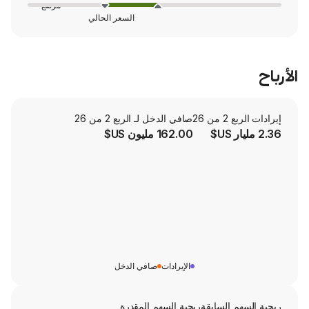
مرتفع
السعر الحالي
صافي الدخل لـ الربع 2 من 26
162.00 مليون US$
الإيرادات
صافي الدخل
لسابقة
ربحية السهم المقدرة