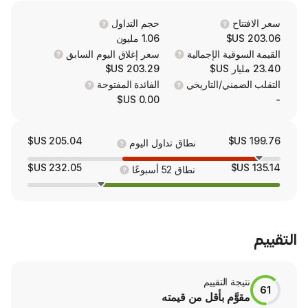
customers in consumer, trade, and industr
The firm offers XPO Smart, its proprie
حجم التداول
intelligent tools and analytics that self-adjust
1.06 مليون
to drive productivity across LTL se
 الإجمالية
سعر إغلاق اليوم السابق
203.29 US$
/التاريخي
الفائدة المفتوحة
0.00 US$
205.04 US$
نطاق تداول اليوم
232.05 US$
نطاق 52 أسبوعًا
لتقييم
م بأقل من قيمته