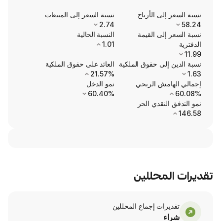
ى الأرباح
نسبة السعر إلى المبيعات
2.74
ى القيمة
النسبة الحالية
1.01
ى حقوق الملكية
العائد على حقوق الملكية
21.57%
ش الربحي
نمو الدخل
60.40%
نقدي الحر
محللين
ت إجماع المحللين