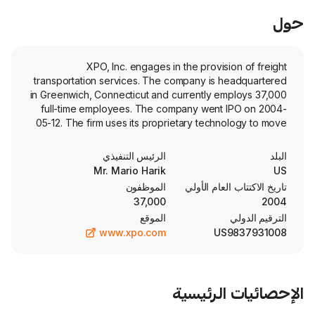
XPO, Inc. engages in the provisi
transportation services. The company is h
in Greenwich, Connecticut and currently em
full-time employees. The company went I
05-12. The firm uses its proprietary techno
goods through its customers supply cha
America and Europe. The company opera
الرئيس التنفيذي
two segments: North American Less-Tha
Mr. Mario Harik
(LTL), and European Transportation. The No
العام الأولي
الموظفون
LTL segment provides shippers with geogra
37,000
and day-definite domestic and cross-border
الموقع
the United States (U.S.), as well as Mexico,
www.xpo.com
US9
the Caribbean. The company also incl
manufacturing operations. The European Tr
segment offers a range of services, such a
LTL, full truckload brokerage, warehous
الرئيسية
transportation, last mile, freight fo
multimodal solutions. The company serv