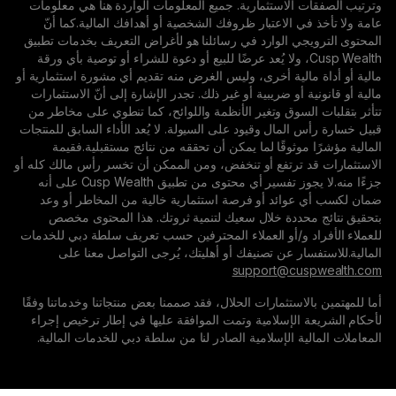
استثمارية. جميع المعلومات الواردة هنا هي معلومات
الاعتبار ظروفك الشخصية أو أهدافك المالية.كما أنّ
الوارد في رسائلنا هو لأغراض التعريف بخدمات تطبيق
Cusp We، ولا يُعد عرضًا للبيع أو دعوة للشراء أو توصية بأي ورقة
ية أخرى، وليس الغرض منه تقديم أي مشورة استثمارية أو
و ضريبية أو غير ذلك. تجدر الإشارة إلى أنّ الاستثمارات
وق وتغير الأنظمة واللوائح، كما تنطوي على مخاطر من
ال وقيود على السيولة. لا يُعد الأداء السابق للمنتجات
وقًا لما يمكن أن تحققه من نتائج مستقبلية.فقيمة
رتفع أو تنخفض، ومن الممكن أن تخسر رأس مالك كله أو
جزءًا منه.لا يجوز تفسير أي محتوى من تطبيق Cusp Wealth على أنه
ئد أو فرصة استثمارية خالية من المخاطر أو وعد
دة خلال سعيك لتنمية ثروتك. هذا المحتوى مخصص
و/أو العملاء المحترفين حسب تعريف سلطة دبي للخدمات
 عن تصنيفك أو أهليتك، يُرجى التواصل معنا على
support@c
تثمارات الحلال، فقد صممنا بعض منتجاتنا وخدماتنا وفقًا
إسلامية وتمت الموافقة عليها في إطار ترخيص إجراء
الإسلامية الصادر لنا من سلطة دبي للخدمات المالية.