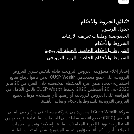
 والأحكام
ت تعريف الارتباط
م
 الخاصة بالحملة الترويجية
م الخاصة بالرمز الترويجي
ية: العروض الترويجية قابلة للتغيير. تسري العروض
الترويجية على جميع مستخدمي CUSP Wealth الذين قاموا بإيداع مبالغ
استثمارية جديدة ضمن ميزة المحفظة المخصصة خلال الفترة من 20 مايو
2026 حتى 20 أغسطس 2026. تحتفظ CUSP Wealth بالحق الكامل في
روض الترويجية أو رفضها لأي مستخدم مؤهل. تخضع
للشروط والأحكام ومعايير الأهلية.
شركة Cusp Wealth المحدودة هي شركة مسجلة في مركز دبي المالي
لمي (DIFC) تخضع لتنظيم سلطة دبي للخدمات المالية.لدينا ترخيص من
نا لإجراء المعاملات المالية الإسلامية وتقديم الخدمات
ما أننا مخوّلون بتقديم المشورة بشأن المنتجات المالية