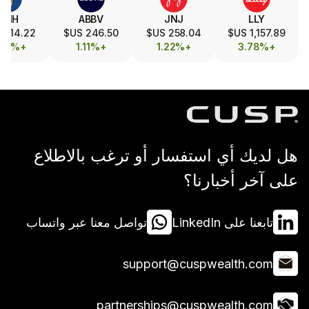
MRK
UNH
ABBV
JNJ
128.96 US$
414.22 US$
246.50 US$
258.04 US$
+0.75%
+1.05%
+1.11%
+1.22%
 استفسار أو ترغب بالاطلاع
بارنا؟
Lin
تواصل معنا عبر واتساب
support@cuspwea
partnerships@cuspwea